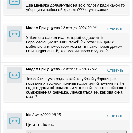
Два маньяка долбанутых на всю голову ради какой то
уборщицы небесной красоты??? с ума сошли!
Малам Грицацуева
12 января 2024 23:06
Ответить
У бедного сапожника, который содержит 5
неработающих женщин такой 2-х этажный дом с
мебелью и множеством комнат и патио перед домом,
но и задрипанный, кособокий забор с чурок ?
Мадам Грицацуева
12 января 2024 17:42
Ответить
Так сойти с ума ради какой то убогой уборщицы в
порванных туфлях- полный идиот или блаженный? Не
надо годами обтесывать и что в ней такого особенного,
обыкновенная девушка. Любоваться ее, как она окна
моет?
Iris
8 мая 2023 08:35
Ответить
Цитата: Лолита