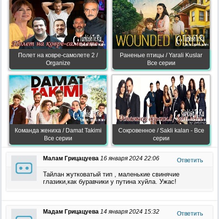
Полет на ковре-самолете 2 /
Раненые птицы / Yarali Kuslar
Organize
Все серии
Команда жениха / Damat Takimi
Сокровенное / Sakli kalan - Все
Все серии
серии
Малам Грицацуева
16 января 2024 22:06
Ответить
Тайлан жутковатый тип , маленькие свинячие
глазики,как буравчики у путина хуйла. Ужас!
Мадам Грицацуева
14 января 2024 15:32
Ответить