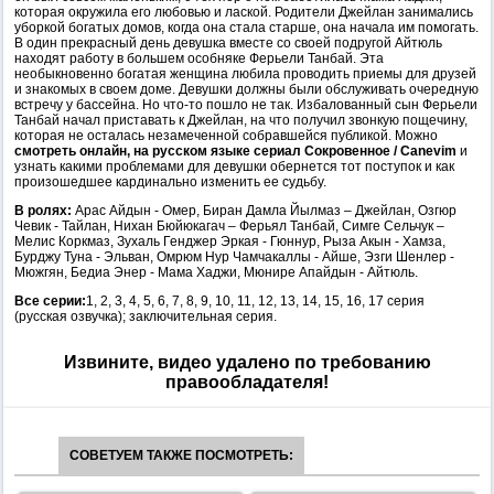
которая окружила его любовью и лаской. Родители Джейлан занимались
уборкой богатых домов, когда она стала старше, она начала им помогать.
В один прекрасный день девушка вместе со своей подругой Айтюль
находят работу в большем особняке Ферьели Танбай. Эта
необыкновенно богатая женщина любила проводить приемы для друзей
и знакомых в своем доме. Девушки должны были обслуживать очередную
встречу у бассейна. Но что-то пошло не так. Избалованный сын Ферьели
Танбай начал приставать к Джейлан, на что получил звонкую пощечину,
которая не осталась незамеченной собравшейся публикой. Можно
смотреть онлайн, на русском языке сериал Сокровенное / Canevim
и
узнать какими проблемами для девушки обернется тот поступок и как
произошедшее кардинально изменить ее судьбу.
В ролях:
Арас Айдын - Омер, Биран Дамла Йылмаз – Джейлан, Озгюр
Чевик - Тайлан, Нихан Бюйюкагач – Ферьял Танбай, Симге Сельчук –
Мелис Коркмаз, Зухаль Генджер Эркая - Гюннур, Рыза Акын - Хамза,
Бурджу Туна - Эльван, Омрюм Нур Чамчакаллы - Айше, Эзги Шенлер -
Мюжгян, Бедиа Энер - Мама Хаджи, Мюнире Апайдын - Айтюль.
Все серии:
1, 2, 3, 4, 5, 6, 7, 8, 9, 10, 11, 12, 13, 14, 15, 16, 17 серия
(русская озвучка); заключительная серия.
Извините, видео удалено по требованию
правообладателя!
СОВЕТУЕМ ТАКЖЕ ПОСМОТРЕТЬ: