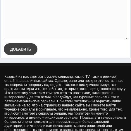
ДОБАВИТЬ
Каждый из нас смотрит русские сериалы, как по TV, так и в режиме
онлайн на различных сайтах. Однако, рано или поздно отечественные
телесериалы попросту надоедают, так как в них демонстрируются
практически одни и те же события, которые, как говорят, гоняют по кругу.
И вот поэтому зрителям хочется чего-то новенькое, пикантного и
интересного. Для это отлично подойдут, как турецкие сериалы, так и
латиноамериканские сериалы. При этом, хотелось бы обратить ваше
внимание на то, что на страницах нашего сайта вы сможете найти
турецкие сериалы в оригинале, что немаловажно. Кроме того, для тех,
кто любит смотреть сериалы онлайн, мы приготовили кое-что
интересное, а именно – индийские сериалы. Правда, эти телесериалы в
больше степени подходят для просмотра для более взрослой
аудитории, так что, если вам нечем занять своих родителей или
родственников – вы смело можете включать эти сериалы, поверьте, им