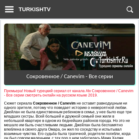
TURKISHTV
Сокровенное / Canevim - Все серии
Премьера! Новый турецкий сериал от канала Atv Сокровенное / Canevim
- Все серии смотреть онлайн на русском языке 2019.
Сюжет сериала
Сокровенное / Canevim
не оставит равнодушным ни
одного зрителя, потому что поведает историю о невероятной любви.
Джейлан не была единственным ребенком в семье, у нее было еще три
младших сестры. Всей большей и дружной семьей они жили в
небольшой квартире в одном из беднейших районов города. Но это не
мешало им быль счастливыми людьми. Джейлан была беспамятно
влюблена в своего друга Омара, он жил по соседству и испытывал
взаимные чувства. Его судьба была трагичной, родители погибли, когда
он был совсем маленьким, с тех пор о нем заботилась Мама Хаджи,