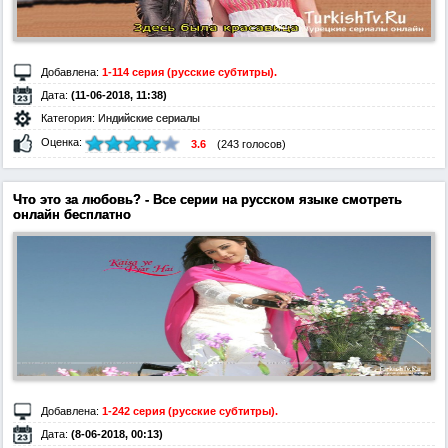
Добавлена:
1-114 серия (русские субтитры).
Дата:
(11-06-2018, 11:38)
Категория:
Индийские сериалы
Оценка:
3.6
(
243
голосов)
Что это за любовь? - Все серии на русском языке смотреть
онлайн бесплатно
Добавлена:
1-242 серия (русские субтитры).
Дата:
(8-06-2018, 00:13)