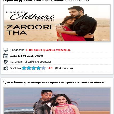
Добавлена:
1-108 серия (русские субтитры).
Дата:
(31-08-2018, 00:10)
Категория:
Индийские сериалы
Оценка:
4.3
(
634
голосов)
Здесь была красавица все серии смотреть онлайн бесплатно