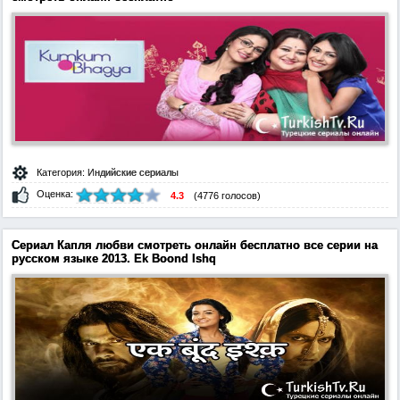
Категория:
Индийские сериалы
Оценка:
4.3
(
4776
голосов)
Сериал Капля любви смотреть онлайн бесплатно все серии на
русском языке 2013. Ek Boond Ishq