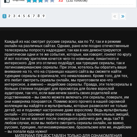
3.2
(
132
голосов)
1
2
3
4
5
6
7
8
9
Каждый из нас смотрит русские сериалы, как по TV, так и в режиме
онлайн на различных сайтах. Однако, рано или поздно отечественные
телесериалы попросту надоедают, так как в них демонстрируются
практически одни и те же события, которые, как говорят, гоняют по кругу.
И вот поэтому зрителям хочется чего-то новенькое, пикантного и
интересного. Для это отлично подойдут, как турецкие сериалы, так и
латиноамериканские сериалы. При этом, хотелось бы обратить ваше
внимание на то, что на страницах нашего сайта вы сможете найти
турецкие сериалы в оригинале, что немаловажно. Кроме того, для тех,
кто любит смотреть сериалы онлайн, мы приготовили кое-что
интересное, а именно – индийские сериалы. Правда, эти телесериалы в
больше степени подходят для просмотра для более взрослой
аудитории, так что, если вам нечем занять своих родителей или
родственников – вы смело можете включать эти сериалы, поверьте, им
они наверняка понравятся. Помимо всего прочего в нашей скромной
коллекции вы найдёте и мультфильмы, которые развеселят не только
детей, но и поднимут настроение даже взрослому. Ведь мультфильмы
онлайн – это огромное море позитива и заряд положительных эмоций,
которых так не хватает после очередного рабочего дня, ведь так? В
любом случае, если вы любите смотреть сериалы онлайн, не важно,
русские, турецкие, латиноамериканские, бразильские или же, индийские
– вы попали куда нужно!
МАТЕРИАЛ ПРЕДОСТАВЛЕН ТОЛЬКО ДЛЯ ОЗНАКОМЛЕНИЯ