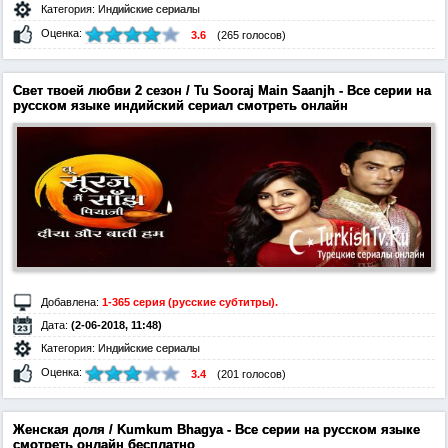
Категория:
Индийские сериалы
Оценка:
3.6
(
265
голосов)
Свет твоей любви 2 сезон / Tu Sooraj Main Saanjh - Все серии на
русском языке индийский сериал смотреть онлайн
Добавлена:
1-365 серия (русские субтитры).
Дата:
(2-06-2018, 11:48)
Категория:
Индийские сериалы
Оценка:
3.4
(
201
голосов)
Женская доля / Kumkum Bhagya - Все серии на русском языке
смотреть онлайн бесплатно