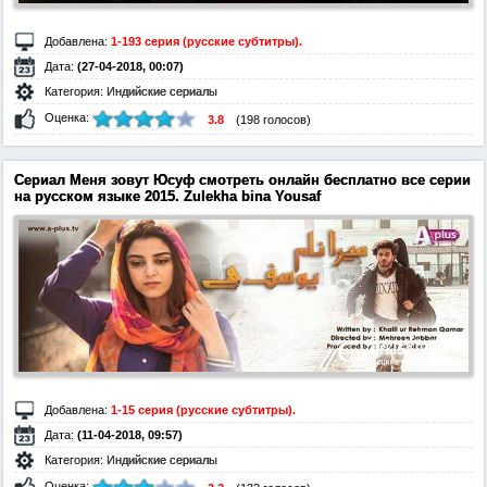
Добавлена:
1-193 серия (русские субтитры).
Дата:
(27-04-2018, 00:07)
Категория:
Индийские сериалы
Оценка:
3.8
(
198
голосов)
Сериал Меня зовут Юсуф смотреть онлайн бесплатно все серии
на русском языке 2015. Zulekha bina Yousaf
Добавлена:
1-15 серия (русские субтитры).
Дата:
(11-04-2018, 09:57)
Категория:
Индийские сериалы
Оценка: