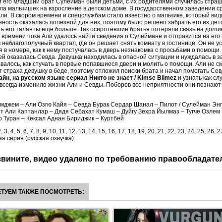
 и его младший брат Сулейман были детьми, с их родителями случилась страш
ла мальчишек на взросление в детском доме. В государственном заведении с
ли. В скором времени и спецслужбам стало известно о мальчике, который вид
ность оказалась полезной для них, поэтому было решено забрать его из детс
ь его таланты еще больше. Так осиротевшие братья потеряли связь на долгие
времени пока Али удалось найти сведения о Сулеймане и отправится на его 
в неблагополучный квартал, где он решает снять комнату в гостинице. Он не у
 в номере, как к нему постучалась в дверь незнакомка с просьбами о помощи.
ей оказалась Севда. Девушка находилась в опасной ситуации и нуждалась в з
авалось, как стучать в первые попавшиеся двери и молить о помощи. Али не с
 страха девушку в беде, поэтому отложил поиски брата и начал помогать Се
йн, на русском языке сериал Никто не знает / Kimse Bilmez
и узнать как сл
всегда изменило жизни Али и Севды. Поборов все неприятности они познаю
мджем – Али Озгю Кайя – Севда Бурак Сердар Шанал – Пилот / Сулейман Эн
т Али Каптанлар – Дядя Себахат Кумаш – Дуйгу Зехра Йылмаз – Тугче Озлем
 Туран – Кёксал Аднан Бириджик – Куртбей
2, 3, 4, 5, 6, 7, 8, 9, 10, 11, 12, 13, 14, 15, 16, 17, 18, 19, 20, 21, 22, 23, 24, 25, 26, 2
я серия (русская озвучка).
вините, видео удалено по требованию правообладате
ТУЕМ ТАКЖЕ ПОСМОТРЕТЬ: