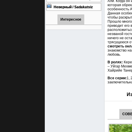
Али. Когда он
турецкий сериал смотреть
которая обрек
онлайн на русском языке
Неверный / Sadakatsiz
особенность А
Все серии турецкий сериал
Данная особен
смотреть онлайн на
чтобы раскрыт
русском языке
Интересное
Прошло много 
приводит его 
расположиться
незваной гост
ничего не ост
трясущеюся от
смотреть онла
знакомство на
любовь.
В ролях:
Кере
– Уйгар Мехме
Хайрийе Танер
Все серии:
1, 
заключительна
Из
СОВЕ