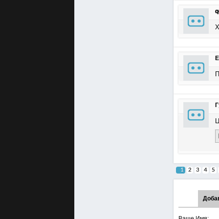
q
Х
Е
П
Г
Ц
1
2
3
4
5
Доба
Ваше Имя: