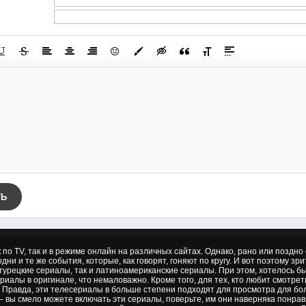
ТЬ
к по TV, так и в режиме онлайн на различных сайтах. Однако, рано или позд
дни и те же события, которые, как говорят, гоняют по кругу. И вот поэтому зр
 турецкие сериалы, так и латиноамериканские сериалы. При этом, хотелось б
риалы в оригинале, что немаловажно. Кроме того, для тех, кто любит смотре
 Правда, эти телесериалы в больше степени подходят для просмотра для бол
– вы смело можете включать эти сериалы, поверьте, им они наверняка понрав