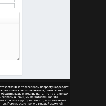
но отечественные телесериалы попросту надоедают,
ителям хочется чего-то новенькое, пикантного и
ы обратить ваше внимание на то, что на страницах
ть сериалы онлайн, мы приготовили кое-что
ее взрослой аудитории, так что, если вам нечем
ятся. Помимо всего прочего в нашей скромной