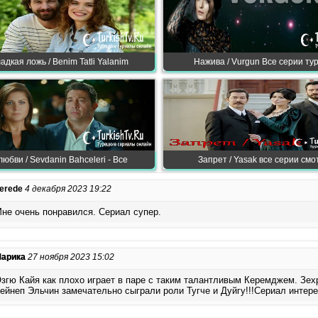
адкая ложь / Benim Tatli Yalanim
Нажива / Vurgun Все серии ту
юбви / Sevdanin Bahceleri - Все
Запрет / Yasak все серии смо
erede
4 декабря 2023 19:22
не очень понравился. Сериал супер.
арика
27 ноября 2023 15:02
згю Кайя как плохо играет в паре с таким талантливым Керемджем. Зе
ейнеп Эльчин замечательно сыграли роли Тугче и Дуйгу!!!Сериал интер