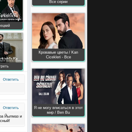
Все серии
рецкий
Кровавые цветы / Kan
Сiсekleri - Все
треть
Ответить
Я не могу вписаться в этот
Ответить
мир / Ben Bu
хра Йылмаз и
есный!