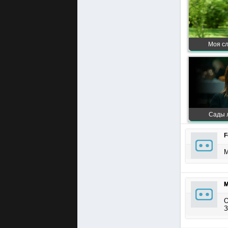
Моя сл
Сады л
F
М
М
О
З