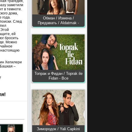
ная трагедия,
разу заметили
ит в темноте.
кого дома,
 года.
Обман / Измена /
поиски. След
Предавать / Aldatmak -
спел
 Этой
ащите, ей
мог бросить
вде. Можно
учайное
т настоящую
гин Хепилери
 Башкая –
Топрак и Фидан / Toprak ile
7
Fidan - Все
ля!
Зимородок / Yali Capkini