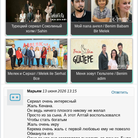
Турецкий сериал Соколиный
Мой папа ангел / Benim Babam
холм / Sahin
Bir Melek
Мелек и Серхат / Melek ile Serhat
Меня зовут Гюльтепе / Benim
Все
adim
Марьям
13 июня 2026 13:15
Ответить
Сериал очень интересный
Жаль Кенана.
Он ведь ничего плохого никому не желал
Просто из за сына. А этот Алтай воспользовался
Чтобы стать богатым
Жаль очень икру
Керема очень жаль с первой любовью ему не повезло
Обманула его