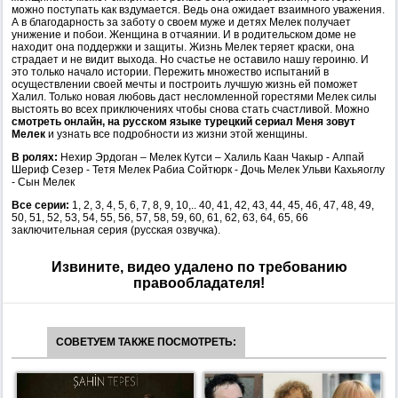
можно поступать как вздумается. Ведь она ожидает взаимного уважения.
А в благодарность за заботу о своем муже и детях Мелек получает
унижение и побои. Женщина в отчаянии. И в родительском доме не
находит она поддержки и защиты. Жизнь Мелек теряет краски, она
страдает и не видит выхода. Но счастье не оставило нашу героиню. И
это только начало истории. Пережить множество испытаний в
осуществлении своей мечты и построить лучшую жизнь ей поможет
Халил. Только новая любовь даст несломленной горестями Мелек силы
выстоять во всех приключениях чтобы снова стать счастливой. Можно
смотреть онлайн, на русском языке турецкий сериал Меня зовут
Мелек
и узнать все подробности из жизни этой женщины.
В ролях:
Нехир Эрдоган – Мелек Кутси – Халиль Каан Чакыр - Алпай
Шериф Сезер - Тетя Мелек Рабиа Сойтюрк - Дочь Мелек Ульви Кахьяоглу
- Сын Мелек
Все серии:
1, 2, 3, 4, 5, 6, 7, 8, 9, 10,.. 40, 41, 42, 43, 44, 45, 46, 47, 48, 49,
50, 51, 52, 53, 54, 55, 56, 57, 58, 59, 60, 61, 62, 63, 64, 65, 66
заключительная серия (русская озвучка).
Извините, видео удалено по требованию
правообладателя!
СОВЕТУЕМ ТАКЖЕ ПОСМОТРЕТЬ: