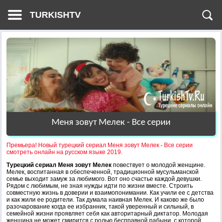
TURKISHTV
Меня зовут Мелек - Все серии
Премьера! Новый турецкий сериал Меня зовут Мелек - Все серии
смотреть онлайн на русском языке 2019.
Турецкий сериал Меня зовут Мелек
повествует о молодой женщине.
Мелек, воспитанная в обеспеченной, традиционной мусульманской
семье выходит замуж за любимого. Вот оно счастье каждой девушки.
Рядом с любимым, не зная нужды идти по жизни вместе. Строить
совместную жизнь в доверии и взаимопонимании. Как учили ее с детства
и как жили ее родители. Так думала наивная Мелек. И каково же было
разочарование когда ее избранник, такой уверенный и сильный, в
семейной жизни проявляет себя как авторитарный диктатор. Молодая
женщина не может смирится с ролью бесправной рабыни, с которой