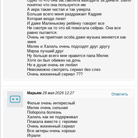
Одно то что она заставляла выходить за деньги. Было
понятно что она пользуется им
А икра такая чистая и так умерла
Больше всего меня раздражает Кадрие
Которая везде лезет
И даже Маленькому ребёнку говорит все
Не смотря на то что ей помогала сейран. Она все
равно пытается.
Очень не приятная особа даже музыка меняется как
змея
Мелек и Халиль очень подходят друг другу
Мирза лучший друг
Ну больше всего мне нравится папа Мелек
Хотя он был обижен на дочь
Но в душе очень ее любил
Невозможно смотреть сериал без слез
Очень жизненный сериал ???
Марьям
28 мая 2026 12:27
Ответить
Фильм очень интересный
Мелек очень сильная
Поборола болезнь
Халиль как ее подерживал
Плакала вместе с героями
Очень жизненный сериал
Все актеры очень хорошо
Играли