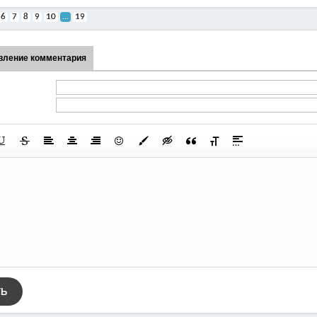
6
7
8
9
10
...
19
вление комментария
ТЬ