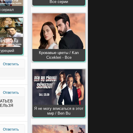
Все серии
й сериал
турецкий
Кровавые цветы / Kan
Сiсekleri - Все
Ответить
Ответить
РАТЬЕВ
НЕЛЬЗЯ
Я не могу вписаться в этот
мир / Ben Bu
Ответить