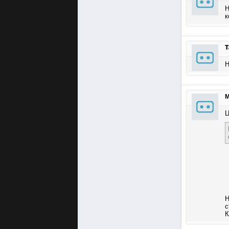
Н
к
Т
Н
М
Ц
Н
с
К