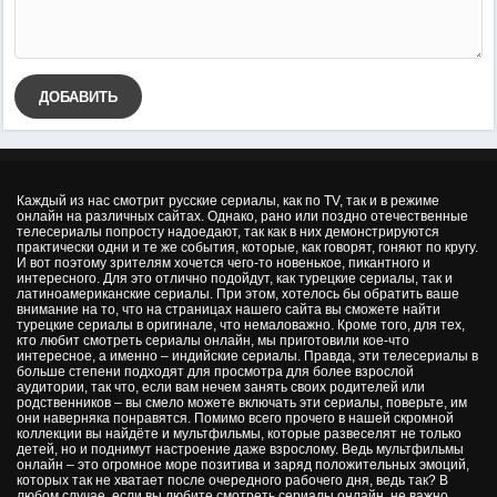
ДОБАВИТЬ
Каждый из нас смотрит русские сериалы, как по TV, так и в режиме
онлайн на различных сайтах. Однако, рано или поздно отечественные
телесериалы попросту надоедают, так как в них демонстрируются
практически одни и те же события, которые, как говорят, гоняют по кругу.
И вот поэтому зрителям хочется чего-то новенькое, пикантного и
интересного. Для это отлично подойдут, как турецкие сериалы, так и
латиноамериканские сериалы. При этом, хотелось бы обратить ваше
внимание на то, что на страницах нашего сайта вы сможете найти
турецкие сериалы в оригинале, что немаловажно. Кроме того, для тех,
кто любит смотреть сериалы онлайн, мы приготовили кое-что
интересное, а именно – индийские сериалы. Правда, эти телесериалы в
больше степени подходят для просмотра для более взрослой
аудитории, так что, если вам нечем занять своих родителей или
родственников – вы смело можете включать эти сериалы, поверьте, им
они наверняка понравятся. Помимо всего прочего в нашей скромной
коллекции вы найдёте и мультфильмы, которые развеселят не только
детей, но и поднимут настроение даже взрослому. Ведь мультфильмы
онлайн – это огромное море позитива и заряд положительных эмоций,
которых так не хватает после очередного рабочего дня, ведь так? В
любом случае, если вы любите смотреть сериалы онлайн, не важно,