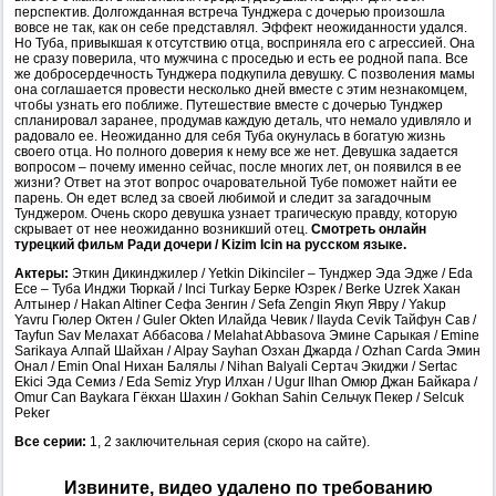
перспектив. Долгожданная встреча Тунджера с дочерью произошла
вовсе не так, как он себе представлял. Эффект неожиданности удался.
Но Туба, привыкшая к отсутствию отца, восприняла его с агрессией. Она
не сразу поверила, что мужчина с проседью и есть ее родной папа. Все
же добросердечность Тунджера подкупила девушку. С позволения мамы
она соглашается провести несколько дней вместе с этим незнакомцем,
чтобы узнать его поближе. Путешествие вместе с дочерью Тунджер
спланировал заранее, продумав каждую деталь, что немало удивляло и
радовало ее. Неожиданно для себя Туба окунулась в богатую жизнь
своего отца. Но полного доверия к нему все же нет. Девушка задается
вопросом – почему именно сейчас, после многих лет, он появился в ее
жизни? Ответ на этот вопрос очаровательной Тубе поможет найти ее
парень. Он едет вслед за своей любимой и следит за загадочным
Тунджером. Очень скоро девушка узнает трагическую правду, которую
скрывает от нее неожиданно возникший отец.
Смотреть онлайн
турецкий фильм Ради дочери / Kizim Icin на русском языке.
Актеры:
Эткин Дикинджилер / Yetkin Dikinciler – Тунджер Эда Эдже / Eda
Ece – Туба Инджи Тюркай / Inci Turkay Берке Юзрек / Berke Uzrek Хакан
Алтынер / Hakan Altiner Сефа Зенгин / Sefa Zengin Якуп Явру / Yakup
Yavru Гюлер Октен / Guler Okten Илайда Чевик / Ilayda Cevik Тайфун Сав /
Tayfun Sav Мелахат Аббасова / Melahat Abbasova Эмине Сарыкая / Emine
Sarikaya Алпай Шайхан / Alpay Sayhan Озхан Джарда / Ozhan Carda Эмин
Онал / Emin Onal Нихан Балялы / Nihan Balyali Сертач Экиджи / Sertac
Ekici Эда Семиз / Eda Semiz Угур Илхан / Ugur Ilhan Омюр Джан Байкара /
Omur Can Baykara Гёкхан Шахин / Gokhan Sahin Сельчук Пекер / Selcuk
Peker
Все серии:
1, 2 заключительная серия (скоро на сайте).
Извините, видео удалено по требованию