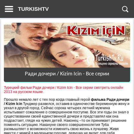
TURKISHTV
Ради дочери / Kizim Icin - Все серии
Турецкий фильм Ради дочери / Kizim Icin - Все серии смотреть онлайн
2013 на русском языке.
Прошло немало лет с тех пор когда главный герой
фильма Ради дочери
/ Kizim Icin
Тунджер развелся, оставив в одиночестве беременную жену и
уехал в другой город. Сейчас сорока четырех летний мужчина
испытывает сожаление о совершенном поступке. Все эти годы он знал о
существовании своей единственной дочери и представлял как она
подрастает, глядя на чужих детей. Наконец –то он принимает решение
поменять ситуацию. Накануне своего совершеннолетия Туба
размышляет о возможности изменить свою жизнь к лучшему. Живя
вместе с мамой в маленьком городке, девушка не видит для себя