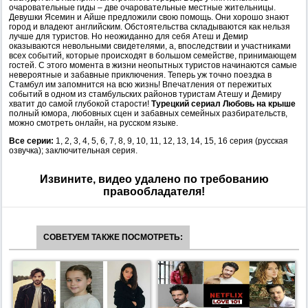
очаровательные гиды – две очаровательные местные жительницы.
Девушки Ясемин и Айше предложили свою помощь. Они хорошо знают
город и владеют английским. Обстоятельства складываются как нельзя
лучше для туристов. Но неожиданно для себя Атеш и Демир
оказываются невольными свидетелями, а, впоследствии и участниками
всех событий, которые происходят в большом семействе, принимающем
гостей. С этого момента в жизни неопытных туристов начинаются самые
невероятные и забавные приключения. Теперь уж точно поездка в
Стамбул им запомнится на всю жизнь! Впечатления от пережитых
событий в одном из стамбульских районов туристам Атешу и Демиру
хватит до самой глубокой старости!
Турецкий сериал Любовь на крыше
полный юмора, любовных сцен и забавных семейных разбирательств,
можно смотреть онлайн, на русском языке.
Все серии:
1, 2, 3, 4, 5, 6, 7, 8, 9, 10, 11, 12, 13, 14, 15, 16 серия (русская
озвучка); заключительная серия.
Извините, видео удалено по требованию
правообладателя!
СОВЕТУЕМ ТАКЖЕ ПОСМОТРЕТЬ: