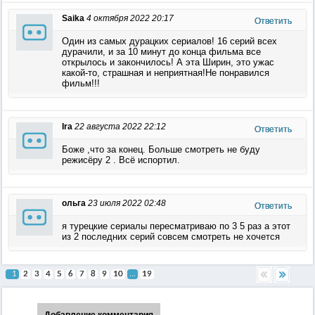
Saika
4 октября 2022 20:17
Ответить
Один из самых дурацких сериалов! 16 серий всех
дурачили, и за 10 минут до конца фильма все
открылось и закончилось! А эта Ширин, это ужас
какой-то, страшная и неприятная!Не понравился
фильм!!!
Ira
22 августа 2022 22:12
Ответить
Боже ,что за конец. Больше смотреть не буду
режисёру 2 . Всё испортил.
ольга
23 июля 2022 02:48
Ответить
я турецкие сериалы пересматриваю по 3 5 раз а этот
из 2 последних серий совсем смотреть не хочется
1
2
3
4
5
6
7
8
9
10
...
19