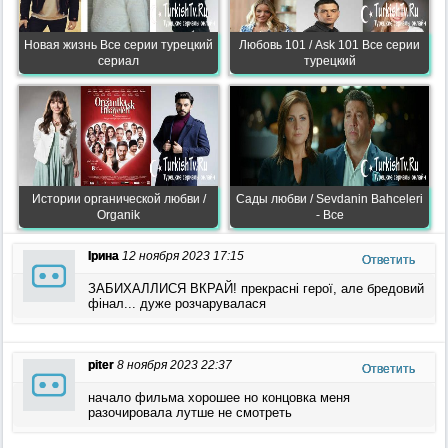
Новая жизнь Все серии турецкий
Любовь 101 / Ask 101 Все серии
сериал
турецкий
Истории органической любви /
Сады любви / Sevdanin Bahceleri
Organik
- Все
Ірина
12 ноября 2023 17:15
Ответить
ЗАБИХАЛЛИСЯ ВКРАЙ! прекрасні герої, але бредовий
фінал... дуже розчарувалася
piter
8 ноября 2023 22:37
Ответить
начало фильма хорошее но концовка меня
разочировала лутше не смотреть