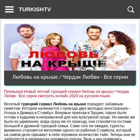
TURKISHTV
Любовь на крыше / Чердак Любви - Все серии
Премьера! Новый летний турецкий сериал Любовь на крыше / Чердак
Любви - Все серии смотреть онлайн 2020 на русском языке.
Веселый
турецкий сериал Любовь на крыше
порадует забавным
сюжетом. История начинается с приезда двух молодых иностранцев –
Атеша и Демира в Стамбул. Впервые приехав в Турцию, парни были
готовы к худшему в непривычной для них культурной среде. Но каково же
было их удивление, когда сразу же по приезду, они становятся гостями
большой и дружной турецкой семьи. Сами того не ожидая, туристы
временно становятся жителями одного из районов Стамбула, который
на самом деле скрывает в себе огромное количество тайн. Теперь они не
заблудятся в лабиринтах огромного города. Ведь у них появились