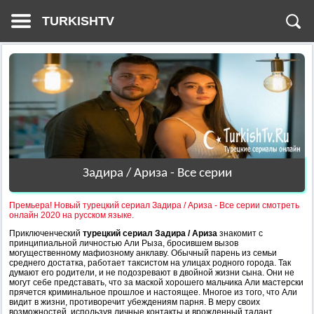
TURKISHTV
Задира / Ариза - Все серии
Премьера! Новый турецкий сериал Задира / Ариза - Все серии смотреть
онлайн 2020 на русском языке.
Приключенческий
турецкий сериал Задира / Ариза
знакомит с
принципиальной личностью Али Рыза, бросившем вызов
могущественному мафиозному анклаву. Обычный парень из семьи
среднего достатка, работает таксистом на улицах родного города. Так
думают его родители, и не подозревают в двойной жизни сына. Они не
могут себе представать, что за маской хорошего мальчика Али мастерски
прячется криминальное прошлое и настоящее. Многое из того, что Али
видит в жизни, противоречит убеждениям парня. В меру своих
возможностей, используя личные контакты и врожденный талант,