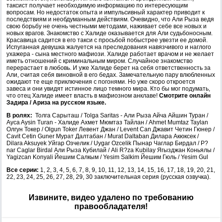
таксист получает необходимую информацию по интересующим
вопросам. Но недостаток опыта и импульсивный характер приводит к
последствиям и необдуманным действиям. Очевидно, что Али Рыза ведя
свою борьбу не очень честными методами, наживает себе все новых и
новых врагов. Знакомство с Халиде оказывается для Али судьбоносным.
Красавица садится в его такси с просьбой побыстрее увезти ее домой.
Испуганная девушка жалуется на преследования навязчивого и наглого
ухажера - сына местного мафиози. Халиде работает врачом и не желает
иметь отношений с криминальным миром. Случайное знакомство
перерастает в любовь. И уже Халиде берет на себя ответственность за
Али, считая себя виновной в его бедах. Замечательную пару влюбленных
ожидают те еще приключения с погонями. Но уже скоро откроется
завеса и они увидят истинное лицо темного мира. Кто бы мог подумать,
что отец Халиде имеет власть в мафиозном анклаве!
Смотрите онлайн
Задира / Ариза на русском языке.
В ролях:
Толга Сарыташ / Tolga Saritas - Али Рыза Айча Айшин Туран /
Ayca Aysin Turan - Халиде Ахмет Мюмтаз Тайлан / Ahmet Mumtaz Taylan
Олгун Токер / Olgun Toker Левент Джан / Levent Can Джавит Четин Гюнер /
Cavit Cetin Guner Мурат Далтабан / Murat Daltaban Дилара Акюксек /
Dilara Aksuyek Уйгар Озчелик / Uygar Ozcelik Пынар Чаглар Бирдал / P?
nar Caglar Birdal Али Рыза Кубилай / Ali R?za Kubilay Ягызджан Коньялы /
Yagizcan Konyali Йешим Салкым / Yesim Salkim Йешим Гюль / Yesim Gul
Все серии:
1, 2, 3, 4, 5, 6, 7, 8, 9, 10, 11, 12, 13, 14, 15, 16, 17, 18, 19, 20, 21,
22, 23, 24, 25, 26, 27, 28, 29, 30 заключительная серия (русская озвучка).
Извините, видео удалено по требованию
правообладателя!