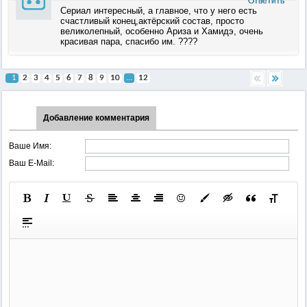
Ответить
Сериал интересный, а главное, что у него есть
счастливый конец,актёрский состав, просто
великолепный, особенно Ариза и Хамидэ, очень
красивая пара, спасибо им. ????
1
2
3
4
5
6
7
8
9
10
...
12
Добавление комментария
Ваше Имя:
Ваш E-Mail: