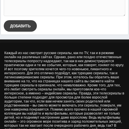
ДОБАВИТЬ
Каждый из нас смотрит русские сериалы, как по TV, так и в режиме
онлайн на различных сайтах. Однако, рано или поздно отечественные
телесериалы попросту надоедают, так как в них демонстрируются
практически одни и те же события, которые, как говорят, гоняют по кругу.
И вот поэтому зрителям хочется чего-то новенькое, пикантного и
интересного. Для это отлично подойдут, как турецкие сериалы, так и
латиноамериканские сериалы. При этом, хотелось бы обратить ваше
внимание на то, что на страницах нашего сайта вы сможете найти
турецкие сериалы в оригинале, что немаловажно. Кроме того, для тех,
кто любит смотреть сериалы онлайн, мы приготовили кое-что
интересное, а именно – индийские сериалы. Правда, эти телесериалы в
больше степени подходят для просмотра для более взрослой
аудитории, так что, если вам нечем занять своих родителей или
родственников – вы смело можете включать эти сериалы, поверьте, им
они наверняка понравятся. Помимо всего прочего в нашей скромной
коллекции вы найдёте и мультфильмы, которые развеселят не только
детей, но и поднимут настроение даже взрослому. Ведь мультфильмы
онлайн – это огромное море позитива и заряд положительных эмоций,
которых так не хватает после очередного рабочего дня, ведь так? В