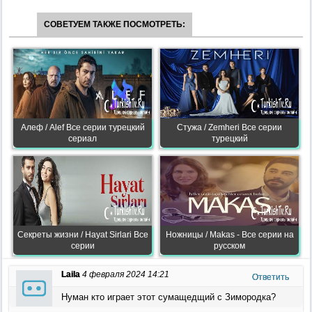
СОВЕТУЕМ ТАКЖЕ ПОСМОТРЕТЬ:
Алеф / Alef Все серии турецкий
Стужа / Zemheri Все серии
сериал
турецкий
Секреты жизни / Hayat Sirlari Все
Ножницы / Makas - Все серии на
серии
русском
Laila
4 февраля 2024 14:21
Ответить
Нуман кто играет этот сумащедщий с Зимородка?