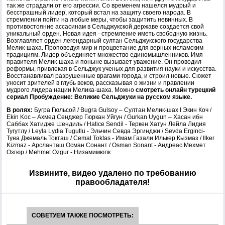
так же страдали от его агрессии. Со временем нашелся мудрый и
бесстрашный лидер, который встал на защиту своего народа. В
стремлении пойти на любые меры, чтобы защитить невинных. В
противостояние ассасинам в Сельджукской державе создается свой
уникальный орден. Новая идея - стремление иметь свободную жизнь.
Возглавляет орден легендарный султан Сельджукского государства
Мелик-шаха. Проповедуя мир и процветание для верных исламским
традициям. Лидер объединяет множество единомышленников. Имя
правителя Мелик-шаха и поныне вызывает уважение. Он проводил
реформы, привлекая в Сельджук ученых для развития науки и искусства.
Восстанавливал разрушенные врагами города, и строил новые. Сюжет
уносит зрителей в глубь веков, рассказывая о жизни и правлении
мудрого лидера нации Мелика-шаха. Можно
смотреть онлайн турецкий
сериал Пробуждение: Великие Сельджуки на русском языке.
В ролях:
Бугра Гюльсой / Bugra Gulsoy – Султан Мелик-шах I Экин Коч /
Ekin Koc – Ахмед Сенджер Гюркан Уйгун / Gurkan Uygun – Хасан ибн
Саббах Хатидже Шендиль / Hatice Sendil - Теркен Хатун Лейла Лидия
Тугутлу / Leyla Lydia Tugutlu - Эльчин Севда Эргинджи / Sevda Erginci-
Туна Джемаль Токташ / Cemal Toktas - Имам Газали Илькер Кызмаз / Ilker
Kizmaz - Арсланташ Осман Сонант / Osman Sonant - Андреас Мехмет
Озгюр / Mehmet Ozgur - Низамимюлк
Извините, видео удалено по требованию
правообладателя!
СОВЕТУЕМ ТАКЖЕ ПОСМОТРЕТЬ: