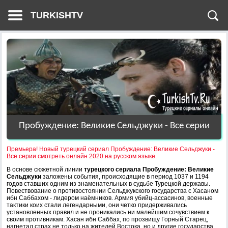
TURKISHTV
Пробуждение: Великие Сельджуки - Все серии
Премьера! Новый турецкий сериал Пробуждение: Великие Сельджуки -
Все серии смотреть онлайн 2020 на русском языке.
В основе сюжетной линии
турецкого сериала Пробуждение: Великие
Сельджуки
заложены события, происходящие в период 1037 и 1194
годов ставших одним из знаменательных в судьбе Турецкой державы.
Повествование о противостоянии Сельджукского государства с Хасаном
ибн Саббахом - лидером наёмников. Армия убийц-ассасинов, военные
тактики коих стали легендарными, они четко придерживались
установленных правил и не проникались ни малейшим сочувствием к
своим противникам. Хасан ибн Саббах, по прозвищу Горный Старец,
нагнетал страх не только на жителей Востока, но и другие государства