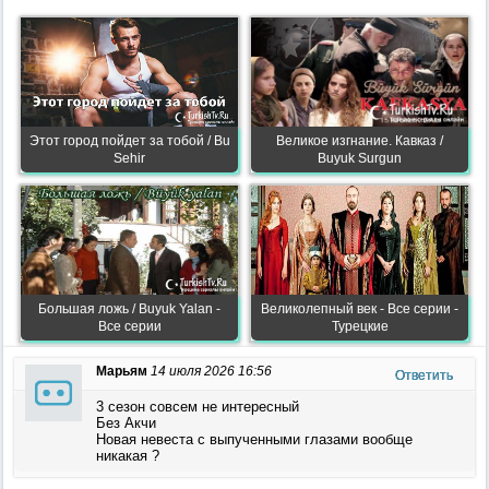
Этот город пойдет за тобой / Bu
Великое изгнание. Кавказ /
Sehir
Buyuk Surgun
Большая ложь / Buyuk Yalan -
Великолепный век - Все серии -
Все серии
Турецкие
Марьям
14 июля 2026 16:56
Ответить
3 сезон совсем не интересный
Без Акчи
Новая невеста с выпученными глазами вообще
никакая ?