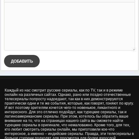
ДОБАВИТЬ
Каждый из нас смотрит русские сериалы, как по TV, так и в режиме
онлайн на различных сайтах. Однако, рано или поздно отечественные
телесериалы попросту надоедают, так как в них демонстрируются
практически одни и те же события, которые, как говорят, гоняют по кругу.
И вот поэтому зрителям хочется чего-то новенькое, пикантного и
интересного. Для это отлично подойдут, как турецкие сериалы, так и
латиноамериканские сериалы. При этом, хотелось бы обратить ваше
внимание на то, что на страницах нашего сайта вы сможете найти
турецкие сериалы в оригинале, что немаловажно. Кроме того, для тех,
кто любит смотреть сериалы онлайн, мы приготовили кое-что
интересное, а именно – индийские сериалы. Правда, эти телесериалы в
больше степени подходят для просмотра для более взрослой