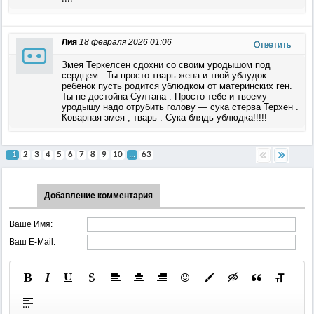
Лия
18 февраля 2026 01:06
Ответить
Змея Теркелсен сдохни со своим уродышом под
сердцем . Ты просто тварь жена и твой ублудок
ребенок пусть родится ублюдком от материнских ген.
Ты не достойна Султана . Просто тебе и твоему
уродышу надо отрубить голову — сука стерва Терхен .
Коварная змея , тварь . Сука блядь ублюдка!!!!!
1
2
3
4
5
6
7
8
9
10
...
63
Добавление комментария
Ваше Имя:
Ваш E-Mail: