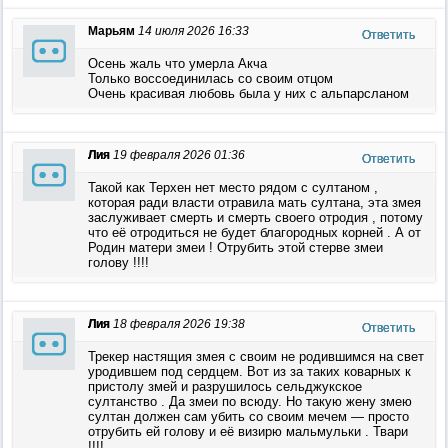
Марьям
14 июля 2026 16:33
Ответить
Осень жаль что умерла Акча
Только воссоединилась со своим отцом
Очень красивая любовь была у них с альпарсланом
Лия
19 февраля 2026 01:36
Ответить
Такой как Терхен нет место рядом с султаном ,
которая ради власти отравила мать султана, эта змея
заслуживает смерть и смерть своего отродия , потому
что её отродиться не будет благородных корней . А от
Родин матери змеи ! Отрубить этой стерве змеи
голову !!!!
Лия
18 февраля 2026 19:38
Ответить
Трекер настящия змея с своим не родившимся на свет
уродившем под сердцем. Вот из за таких коварных к
пристолу змей и разрушилось сельджукское
султанство . Да змеи по всюду. Но такую жену змею
султан должен сам убить со своим мечем — просто
отрубить ей голову и её визирю мальмульки . Твари
!!!!