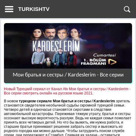
TURKISHTV
Мои братья и сестры / Kardeslerim - Все серии
Новый Турецкий сериал от Канал Atv Мои братья и сестры / Kardeslerim -
Все серии смотреть онлайн на русском языке 2021.
В новом
турецком сериале Мои братья и сестры / Kardeslerim
зритель
становится свидетелем необычной судьбы скромной турецкой семьи.
Четверо детей в одночасье становятся сиротами в следствии
автомобильной катастрофы. Переживая тяжкую утрату, братья и сестры
осознают высокую вероятность разлуки. Ведь не каждая семья пожелает
принять всех четверых детей. Но что бы выжить, им нужна работа, и
старшие братья принимают решение забрать сестер и выезжать из
родного городка как можно дальше. Чтобы затруднить поиски службе
опеки, они переезжают в Стамбул. Главная их задача - оставаться