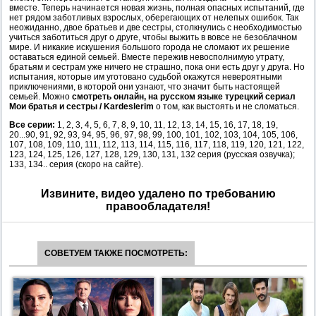
вместе. Теперь начинается новая жизнь, полная опасных испытаний, где
нет рядом заботливых взрослых, оберегающих от нелепых ошибок. Так
неожиданно, двое братьев и две сестры, столкнулись с необходимостью
учиться заботиться друг о друге, чтобы выжить в вовсе не безоблачном
мире. И никакие искушения большого города не сломают их решение
оставаться единой семьей. Вместе пережив невосполнимую утрату,
братьям и сестрам уже ничего не страшно, пока они есть друг у друга. Но
испытания, которые им уготовано судьбой окажутся невероятными
приключениями, в которой они узнают, что значит быть настоящей
семьей. Можно
смотреть онлайн, на русском языке турецкий сериал
Мои братья и сестры / Kardeslerim
о том, как выстоять и не сломаться.
Все серии:
1, 2, 3, 4, 5, 6, 7, 8, 9, 10, 11, 12, 13, 14, 15, 16, 17, 18, 19,
20...90, 91, 92, 93, 94, 95, 96, 97, 98, 99, 100, 101, 102, 103, 104, 105, 106,
107, 108, 109, 110, 111, 112, 113, 114, 115, 116, 117, 118, 119, 120, 121, 122,
123, 124, 125, 126, 127, 128, 129, 130, 131, 132 серия (русская озвучка);
133, 134.. серия (скоро на сайте).
Извините, видео удалено по требованию
правообладателя!
СОВЕТУЕМ ТАКЖЕ ПОСМОТРЕТЬ: