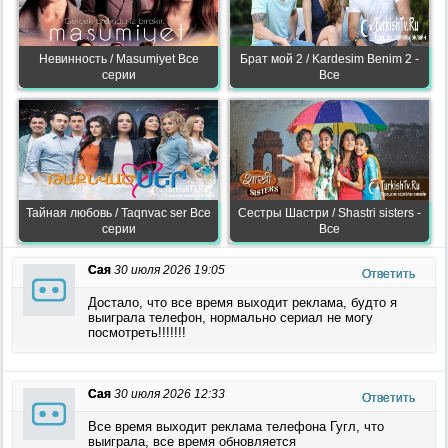
Невинность / Masumiyet Все
Брат мой 2 / Kardesim Benim 2 -
серии
Все
Тайная любовь / Taqnvac ser Все
Сестры Шастри / Shastri sisters -
серии
Все
Сая
30 июля 2026 19:05
Ответить
Достало, что все время выходит реклама, будто я
выиграла телефон, нормально сериал не могу
посмотреть!!!!!!!
Сая
30 июля 2026 12:33
Ответить
Все время выходит реклама телефона Гугл, что
выиграла, все время обновляется