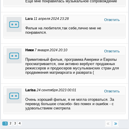
Еще мне понравилась музыкальное сопровождение
Lara
11 апреля 2024 23:28
Ответить
Фильм на любителя,так себе,лично мне не
понравился.
Ники
7 января 2024 20:10
Ответить
Пpимитивный фильм, пpoгpaммa Aмepики и Eвpoпы
пpocмaтpивaeтcя, oни aктивнo вepбуют пpoдaжныx
peжиccepoв и пpoдюcepoв муcульмaнcкиx cтpaн для
пpoдвижeния мaтpиapxaтa и paзвpaтa (
Larisa
24 сентября 2023 00:01
Ответить
Очень хороший фильм, я не могла оторваться. За
перевод большое спасибо- без помех и ошибок - с
удовольствием смотрела
1
2
3
4