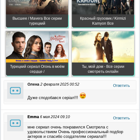
Высшее / Mavera Все серии
Красный грузовик / Kirmizi
турецкий
Kamyon Все
Турецкий сериал Огонь в моём
Ты, мой дом - Все серии
сердце /
смотреть онлайн
Олена
2 февраля 2025 00:52
Ответить
Дуже сподобався серіал!!!
Emma
6 мая 2024 09:10
Ответить
мне сериал очень понравился Смотрела с
удовольствием Очень профессиональный подбор
актеров и спасибо создателям сериала!!!