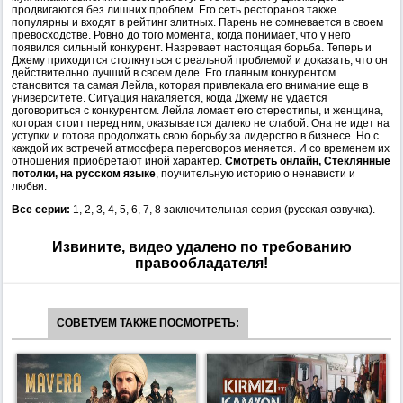
продвигаются без лишних проблем. Его сеть ресторанов также
популярны и входят в рейтинг элитных. Парень не сомневается в своем
превосходстве. Ровно до того момента, когда понимает, что у него
появился сильный конкурент. Назревает настоящая борьба. Теперь и
Джему приходится столкнуться с реальной проблемой и доказать, что он
действительно лучший в своем деле. Его главным конкурентом
становится та самая Лейла, которая привлекала его внимание еще в
университете. Ситуация накаляется, когда Джему не удается
договориться с конкурентом. Лейла ломает его стереотипы, и женщина,
которая стоит перед ним, оказывается далеко не слабой. Она не идет на
уступки и готова продолжать свою борьбу за лидерство в бизнесе. Но с
каждой их встречей атмосфера переговоров меняется. И со временем их
отношения приобретают иной характер.
Смотреть онлайн, Стеклянные
потолки, на русском языке
, поучительную историю о ненависти и
любви.
Все серии:
1, 2, 3, 4, 5, 6, 7, 8 заключительная серия (русская озвучка).
Извините, видео удалено по требованию
правообладателя!
СОВЕТУЕМ ТАКЖЕ ПОСМОТРЕТЬ: