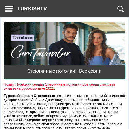
TURKISHTV
Стеклянные потолки - Все серии
Новый! Турецкий сериал Стеклянные потолки - Все серии смотреть
онлайн на русском языке 2021.
Турецкий сериал Стеклянные
потолки знакомит с проблемой гендерной
дискриминации. Лейла и Джем получили высшее образование и
являются выпускниками одного университета. Через несколько лет они
снова встречаются, но уже как конкуренты. Лейла развивает свою сеть
ресторанов, которые имеют немалую популярность. Но, несмотря на
успехи в бизнесе, Лейле по-прежнему приходится сталкиваться с
проблемой гендерного неравенства. Девушка вынуждена вести
постоянную борьбу за свои права, и доказывать способность наравне с
мужчинами выполнять свою работу. В то же время у Джема дела