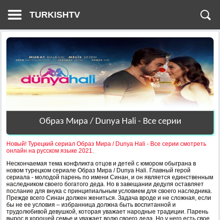
TURKISHTV
Образ Мира / Dunya Hali - Все серии
Новый! Турецкий сериал Образ Мира / Dunya Hali - Все серии смотреть
онлайн на русском языке 2021.
Нескончаемая тема конфликта отцов и детей с юмором обыграна в
новом турецком сериале Образ Мира / Dunya Hali. Главный герой
сериала - молодой парень по имени Синан, и он является единственным
наследником своего богатого деда. Но в завещании дедуля оставляет
послание для внука с принципиальным условием для своего наследника.
Прежде всего Синан должен жениться. Задача вроде и не сложная, если
бы не ее условия – избранница должна быть воспитанной и
трудолюбивой девушкой, которая уважает народные традиции. Парень
вырос в хорошей семье и уважает волю своего деда. Но у него есть свое