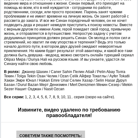
видение мира и отношение к жизни. Синан первый, кто приходит на
помощь ко всем, кто в ней нуждается - сотрудники по работе,
родственники, соседи, или просто прохожие. Парень занят чужими
проблемами и не имеет времени на личную жизнь. Он занят работой с
рассвета до заката. И все же Синан порядочный человек, он не хочет
подводить деда и решает немедля приступить к поиску невесты. Вместе
с верным другом по имени Азим, герой покидает свой город, привычную
жизнь, и отправляется в путешествие. Непростую задачу с учетом
дедушкиных принципов должен решить Синан. Он молод и полон сил и
стремлений, но хватит ли ему упорства и терпения? Ведь это только
начало долгого пути, в котором двух друзей ожидают невероятные
приключения. Но каким будет результат этой авантюры, и какой все-таки
должна быть девушка - медоед, можно смотреть онлайн турецкий сериал
Образ Мира / Dunya Hali на русском языке. И вы узнаете, удастся ли
Синану найти свою любовь.
В ролях:
Джанер Шахин / Caner Sahin Пелин Абай / Pelin Abay Толга
Текин / Tolga Tekin Озан Челик / Ozan Celik Айфер Токатлы / Ayfer Tokatli
Хакан Эмре Юнал / Hakan Emre Unal Селин Хазар / Selin Hasar Дурул
Базан / Durul Bazan Мерт Денизмен / Mert Denizmen Мекин Сезер / Mekin
Sezer Нашит Озджан / Nasit Ozcan
Все серии:
1, 2, 3, 4, 5, 6, 7, 8, 9, 10, 11.. серия (скоро на сайте).
Извините, видео удалено по требованию
правообладателя!
СОВЕТУЕМ ТАКЖЕ ПОСМОТРЕТЬ: