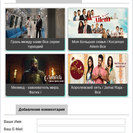
Грань между нами Все серии
Моя большая семья / Kocaman
турецкий
Ailem Все
Мехмед - завоеватель мира.
Королевский зять / Jamai Raja -
Фатих /
Все
Добавление комментария
Ваше Имя:
Ваш E-Mail: