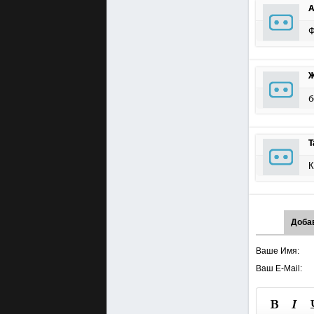
А
Ф
б
T
К
Доба
Ваше Имя:
Ваш E-Mail: