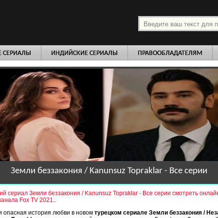
платно
Е СЕРИАЛЫ
ИНДИЙСКИЕ СЕРИАЛЫ
ПРАВООБЛАДАТЕЛЯМ
Земли беззакония / Kanunsuz Topraklar - Все серии
ий сериал Земли беззакония / Kanunsuz Topraklar - Все серии смотреть онлай
канала Fox TV 2021..
и опасная история любви в новом
турецком сериале Земли беззакония / Не