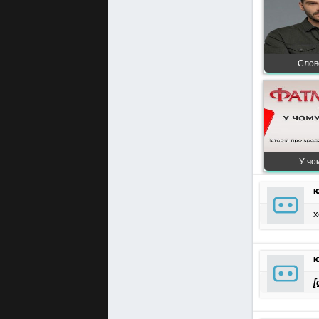
Слово
У чо
ю
х
ю
[