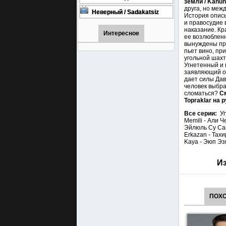
земли / Kanun
онлайн бесплатно
1001 (Турецкий сериал Все
друга, но меж
серии) 1-90 серия
Неверный / Sadakatsiz
История описы
Все серии турецкий сериал
и правосудие 
смотреть онлайн на
наказание. Кр
русском языке
Интересное
ее возлюбленн
вынуждены про
пьет вино, пр
угольной шахт
Угнетенный и 
заявляющий о 
дает силы Дав
человек выбра
сломаться?
С
Topraklar на 
Все серии:
Уг
Memili - Али Ч
Эйлюль Су Сап
Erkazan - Тахи
Kaya - Эюп Эзг
Из
ПОХ