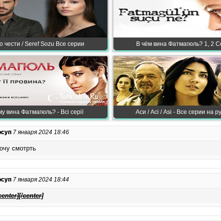
 чести / Seref Sozu Все серии
В чём вина Фатмагюль? 1, 2 С
му вина Фатмагюль? - Всі серії
Аси / Асі / Asi - Все серии на р
суп
7 января 2024 18:46
очу смотрть
суп
7 января 2024 18:44
center][/center]