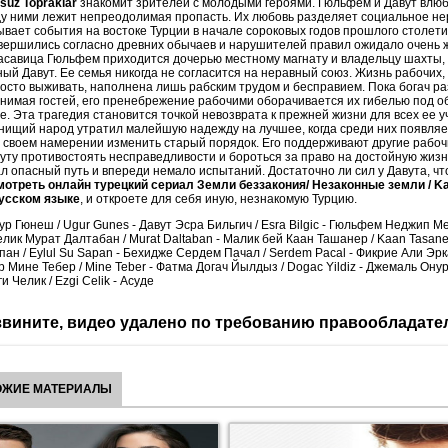
suz Topraklar
знакомит зрителей с молодыми героями. Гюльфем и Давут влюб
ду ними лежит непреодолимая пропасть. Их любовь разделяет социальное не
вает события на востоке Турции в начале сороковых годов прошлого столетия
вершились согласно древних обычаев и нарушителей правил ожидало очень 
асавица Гюльфем приходится дочерью местному магнату и владельцу шахты, 
ый Давут. Ее семья никогда не согласится на неравный союз. Жизнь рабочих,
сто выживать, наполнена лишь рабским трудом и бесправием. Пока богач ра
инимая гостей, его пренебрежение рабочими оборачивается их гибелью под о
е. Эта трагедия становится точкой невозврата к прежней жизни для всех ее у
нищий народ утратил малейшую надежду на лучшее, когда среди них появляе
своем намерении изменить старый порядок. Его поддерживают другие рабоч
уту противостоять несправедливости и бороться за право на достойную жиз
л опасный путь и впереди немало испытаний. Достаточно ли сил у Давута, чт
мотреть онлайн турецкий сериал Земли беззакония/ Незаконные земли / K
русском языке
, и откроете для себя иную, незнакомую Турцию.
ур Гюнеш / Ugur Gunes - Давут Эсра Бильгич / Esra Bilgic - Гюльфем Неджип М
елик Мурат Далтабан / Murat Daltaban - Малик бей Каан Ташанер / Kaan Tasane
ан / Eylul Su Sapan - Бехидже Сердем Пачал / Serdem Pacal - Фикрие Али Эрка
р Мине Тебер / Mine Teber - Фатма Догач Йылдыз / Dogac Yildiz - Джемаль Онур
и Челик / Ezgi Celik - Асуде
вините, видео удалено по требованию правообладате
ОЖИЕ МАТЕРИАЛЫ