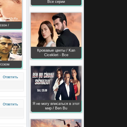
Все серии
езон /
Кровавые цветы / Kan
Сiсekleri - Все
усском
Ответить
Я не могу вписаться в этот
Ответить
мир / Ben Bu