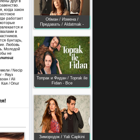
лены друг в
равенство.
, когда закон
жестокое
где работает
Обман / Измена /
 которые
Предавать / Aldatmak -
звлекается и
бвалами в
частников.
тся бунтарь,
ие. Любовь
нь. Молодой
обы не
anunsuz
емели / Necip
r - Явуз
Топрак и Фидан / Toprak ile
зан / Ali
Fidan - Все
 Кая / Onur
ля!
Зимородок / Yali Capkini