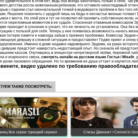
го удивительного в этом нет, ведь она всегда заботилась только о себе. Так уж
амого детства росла нежеланным ребенком, что оставило неизгладимый отпеч
зрыв с парнем стал окончательной точкой в водовороте проблем и без того о
шки. Решение покончить с щедрой лишь на беды и несчастья жизнью толкает 
жок с моста. Но злой рок и тут не позволил ей проявить собственную волю, н
вится переломным моментом в ее судьбе. Спасенная отважным комиссаром Э
дже приходит в сознание и узнает, что ее личность не установлена. Она без 
туацию с пользой для себя. Теперь у нее появилась возможность начать жизнь
жая потерю памяти и навсегда забыв о прежних проблемах. Комиссар Эрдем 
омощную девушку в сложной ситуации и предоставляет Гедже приют и опеку 
здоровления. Именно в доме недавно овдовевшего Эрдема, на руках которого
 девушке предстоит наверстать недостающий опыт. Но сначала ей предстои
машним хаосом. Очутившись в эпицентре непритворной любви, бережной заб
ла и искреннего смеха,
смотреть онлайн на русском языке Гостья / Misafir
, 
я уроки ласкового обращения. Но со временем ее душа оттает и научится лю
вините, видео удалено по требованию правообладате
ТУЕМ ТАКЖЕ ПОСМОТРЕТЬ:
нец Все серии турецкий сериал
Слезы Дженнет / Cennet in Goz