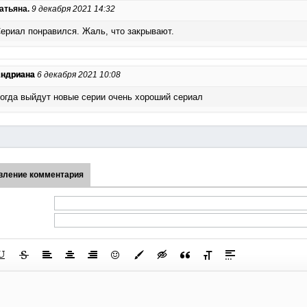
атьяна.
9 декабря 2021 14:32
ериал понравился. Жаль, что закрывают.
ндриана
6 декабря 2021 10:08
огда выйдут новые серии очень хороший сериал
вление комментария