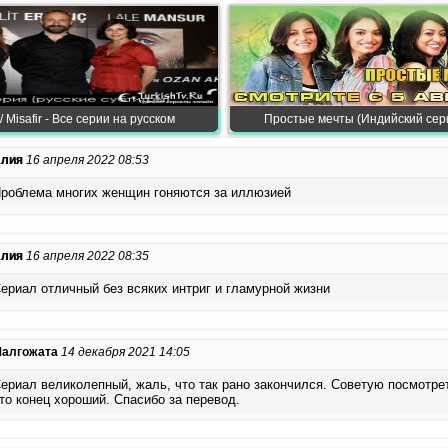
/ Misafir - Все серии на русском
Простые мечты (Индийский сер
лия
16 апреля 2022 08:53
роблема многих женщин гоняются за иллюзией
лия
16 апреля 2022 08:35
ериал отличный без всяких интриг и гламурной жизни
aлгожата
14 декабря 2021 14:05
ериал великолепный, жаль, что так рано закончился. Coветую посмотре
то конец хороший. Cпасибо за перевод.