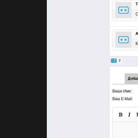
Т
С
А
К
1
2
Доба
Ваше Имя:
Ваш E-Mail: