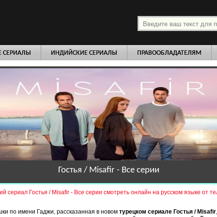
платно
Е СЕРИАЛЫ
ИНДИЙСКИЕ СЕРИАЛЫ
ПРАВООБЛАДАТЕЛЯМ
Гостья / Misafir - Все серии
ий сериал Гостья / Misafir - Все серии смотреть онлайн на русском языке от 
ки по имени Гаджи, рассказанная в новом
турецком сериале Гостья / Misafir