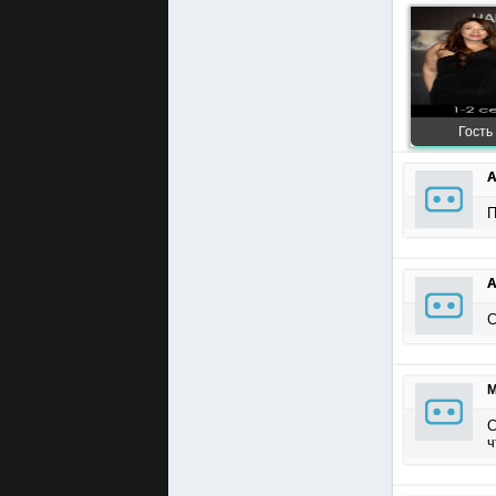
Гость 
А
П
А
С
M
C
ч