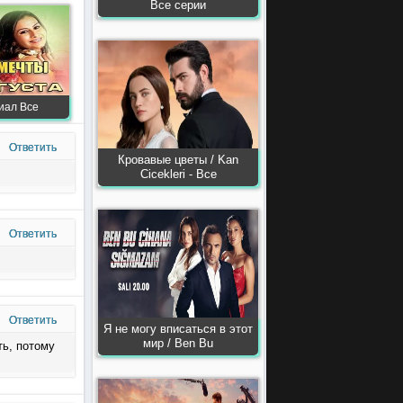
Все серии
иал Все
Ответить
Кровавые цветы / Kan
Сiсekleri - Все
Ответить
Ответить
Я не могу вписаться в этот
мир / Ben Bu
ть, потому