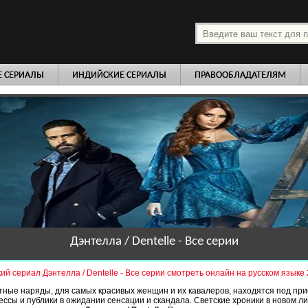
платно
Е СЕРИАЛЫ
ИНДИЙСКИЕ СЕРИАЛЫ
ПРАВООБЛАДАТЕЛЯМ
Дэнтелла / Dentelle - Все серии
ий сериал Дэнтелла / Dentelle - Все серии смотреть онлайн на русском языке 
ные наряды, для самых красивых женщин и их кавалеров, находятся под пр
ссы и публики в ожидании сенсации и скандала. Светские хроники в новом л