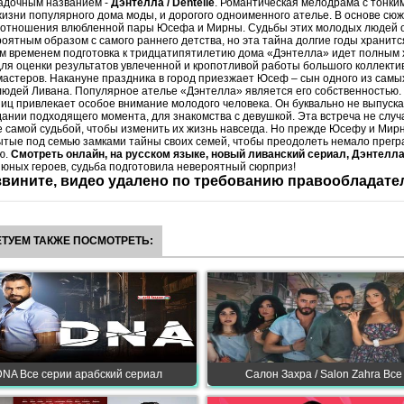
гадочным названием -
Дэнтелла / Dentelle
. Романтическая мелодрама с тонки
жизни популярного дома моды, и дорогого одноименного ателье. В основе сю
 отношения влюбленной пары Юсефа и Мирны. Судьбы этих молодых людей 
оятным образом с самого раннего детства, но эта тайна долгие годы хранится
м временем подготовка к тридцатипятилетию дома «Дэнтелла» идет полным 
ля оценки результатов увлеченной и кропотливой работы большого коллекти
астеров. Накануне праздника в город приезжает Юсеф – сын одного из самы
юдей Ливана. Популярное ателье «Дэнтелла» является его собственностью.
иц привлекает особое внимание молодого человека. Он буквально не выпуска
дании подходящего момента, для знакомства с девушкой. Эта встреча не случ
 самой судьбой, чтобы изменить их жизнь навсегда. Но прежде Юсефу и Мир
ытые под семью замками тайны своих семей, чтобы преодолеть немало прегра
ю.
Смотреть онлайн, на русском языке, новый ливанский сериал, Дэнтелла 
 юных героев, судьба подготовила невероятный сюрприз!
вините, видео удалено по требованию правообладате
ТУЕМ ТАКЖЕ ПОСМОТРЕТЬ:
DNA Все серии арабский сериал
Салон Захра / Salon Zahra Все