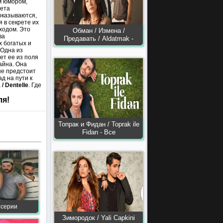
м юмором,
жета
оказываются,
 в секрете их
ходом. Это
Обман / Измена /
ва
Предавать / Aldatmak -
х богатых и
 Одна из
ет ее из поля
айна. Она
не предстоит
д на пути к
/ Dentelle
. Где
ля!
Топрак и Фидан / Toprak ile
Fidan - Все
 серии
Зимородок / Yali Capkini