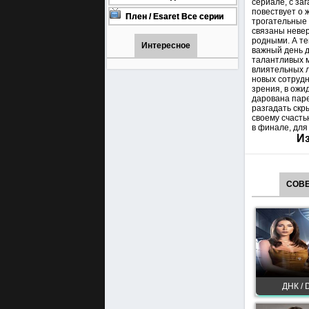
сериале, с за
онлайн бесплатно
1001 (Турецкий сериал Все
повествует о 
серии) 1-90 серия
Плен / Esaret Все серии
трогательные
турецкий сериал смотреть
связаны невер
онлайн на русском языке
родными. А те
Интересное
важный день д
талантливых м
влиятельных л
новых сотрудн
зрения, в ожи
дарована паре
разгадать скр
своему счасть
в финале, для
Из
СОВЕ
ДНК / 