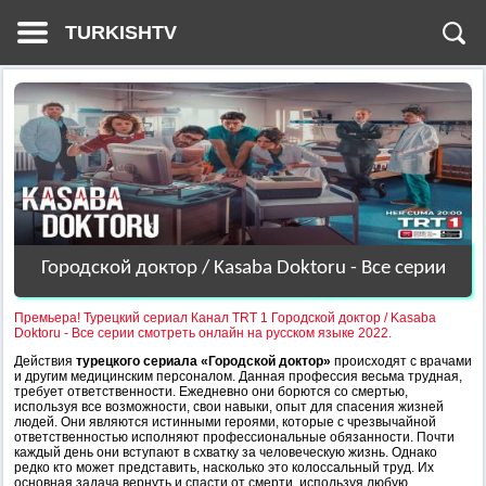
TURKISHTV
Городской доктор / Kasaba Doktoru - Все серии
Премьера! Турецкий сериал Канал TRT 1 Городской доктор / Kasaba
Doktoru - Все серии смотреть онлайн на русском языке 2022.
Действия
турецкого сериала «Городской доктор»
происходят с врачами
и другим медицинским персоналом. Данная профессия весьма трудная,
требует ответственности. Ежедневно они борются со смертью,
используя все возможности, свои навыки, опыт для спасения жизней
людей. Они являются истинными героями, которые с чрезвычайной
ответственностью исполняют профессиональные обязанности. Почти
каждый день они вступают в схватку за человеческую жизнь. Однако
редко кто может представить, насколько это колоссальный труд. Их
основная задача вернуть и спасти от смерти, используя любую