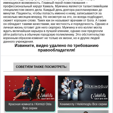
имеющуюся возможность. Главный герой повествования –
профессиональный хирург Камаль. Мужчина является талантливейшим
специалистом своего дела. Каждый день доктора распланирован до
минутки. Пациенты, чтобы попасть именно к нему, записываются за
несколько месяцев вперед. Но несмотря на это, он всегда подбодрит,
скажет хорошее слово. Таких как он называют врачами от Бога. А также
он обладает такими качествами, как честность и порядочность. Однако и
личная жизнь готовит для него сюрприз. Мужчину и его коллег могла
ждать величайшая карьера в лучшей клинике, однако они предпочли
уйти работать в обычную городскую поликлинику. Это обстоятельство
коренным образом изменит не только их жизни, но и других людей
данного учреждения.
Извините, видео удалено по требованию
правообладателя!
СОВЕТУЕМ ТАКЖЕ ПОСМОТРЕТЬ:
Красная комната / Kirmizi Oda
Хекимоглу / Hekimoglu Все серии
Все серии