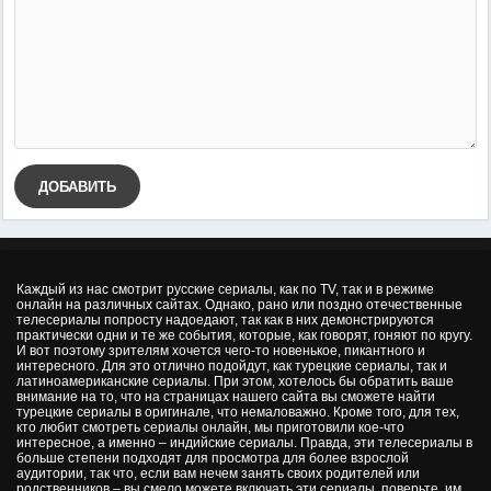
ДОБАВИТЬ
Каждый из нас смотрит русские сериалы, как по TV, так и в режиме
онлайн на различных сайтах. Однако, рано или поздно отечественные
телесериалы попросту надоедают, так как в них демонстрируются
практически одни и те же события, которые, как говорят, гоняют по кругу.
И вот поэтому зрителям хочется чего-то новенькое, пикантного и
интересного. Для это отлично подойдут, как турецкие сериалы, так и
латиноамериканские сериалы. При этом, хотелось бы обратить ваше
внимание на то, что на страницах нашего сайта вы сможете найти
турецкие сериалы в оригинале, что немаловажно. Кроме того, для тех,
кто любит смотреть сериалы онлайн, мы приготовили кое-что
интересное, а именно – индийские сериалы. Правда, эти телесериалы в
больше степени подходят для просмотра для более взрослой
аудитории, так что, если вам нечем занять своих родителей или
родственников – вы смело можете включать эти сериалы, поверьте, им