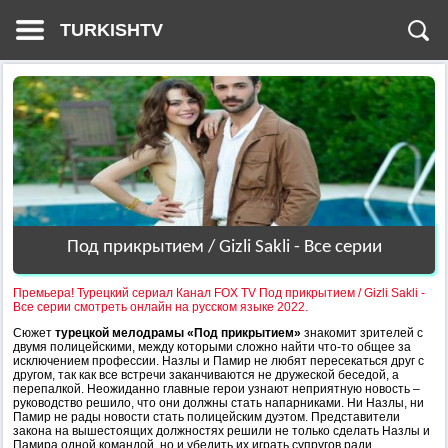
TURKISHTV
Под прикрытием / Gizli Sakli - Все серии
Премьера! Турецкий сериал Канал FOX TV Под прикрытием / Gizli Sakli -
Все серии смотреть онлайн на русском языке 2022.
Сюжет
турецкой мелодрамы «Под прикрытием»
знакомит зрителей с
двумя полицейскими, между которыми сложно найти что-то общее за
исключением профессии. Назлы и Памир не любят пересекаться друг с
другом, так как все встречи заканчиваются не дружеской беседой, а
перепалкой. Неожиданно главные герои узнают неприятную новость –
руководство решило, что они должны стать напарниками. Ни Назлы, ни
Памир не рады новости стать полицейским дуэтом. Представители
закона на вышестоящих должностях решили не только сделать Назлы и
Памира одной командой, но и убедить их играть супругов ради