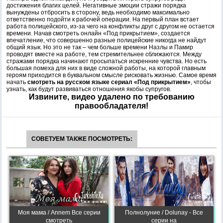
достижения благих целей. Негативные эмоции стражи порядка
вынуждены отбросить в сторону, ведь необходимо максимально
ответственно подойти к рабочей операции. На первый план встает
работа полицейского, из-за чего на конфликты друг с другом не остается
времени. Начав смотреть онлайн «Под прикрытием», создается
впечатление, что совершенно разные полицейские никогда не найдут
общий язык. Но это не так – чем больше времени Назлы и Памир
проводят вместе на работе, тем стремительнее сближаются. Между
стражами порядка начинают просыпаться искренние чувства. Но есть
большая помеха для них в виде сложной работы, на которой главным
героям приходится в буквальном смысле рисковать жизнью. Самое время
начать
смотреть на русском языке сериал «Под прикрытием»
, чтобы
узнать, как будут развиваться отношения якобы супругов.
Извините, видео удалено по требованию
правообладателя!
СОВЕТУЕМ ТАКЖЕ ПОСМОТРЕТЬ:
Моя мама / Annem Все серии
Полнолуние / Dolunay - Все
смотреть
серии на