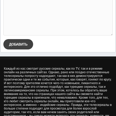
ДОБАВИТЬ
Каждый из нас смотрит русские сериалы, как по TV, так и в режиме
онлайн на различных сайтах. Однако, рано или поздно отечественные
телесериалы попросту надоедают, так как в них демонстрируются
практически одни и те же события, которые, как говорят, гоняют по кругу.
И вот поэтому зрителям хочется чего-то новенькое, пикантного и
интересного. Для это отлично подойдут, как турецкие сериалы, так и
латиноамериканские сериалы. При этом, хотелось бы обратить ваше
внимание на то, что на страницах нашего сайта вы сможете найти
турецкие сериалы в оригинале, что немаловажно. Кроме того, для тех,
кто любит смотреть сериалы онлайн, мы приготовили кое-что
интересное, а именно – индийские сериалы. Правда, эти телесериалы в
больше степени подходят для просмотра для более взрослой
аудитории, так что, если вам нечем занять своих родителей или
родственников – вы смело можете включать эти сериалы, поверьте, им