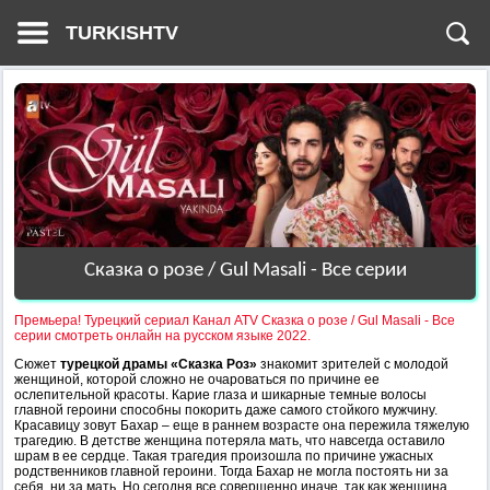
TURKISHTV
Сказка о розе / Gul Masali - Все серии
Премьера! Турецкий сериал Канал ATV Сказка о розе / Gul Masali - Все
серии смотреть онлайн на русском языке 2022.
Сюжет
турецкой драмы «Сказка Роз»
знакомит зрителей с молодой
женщиной, которой сложно не очароваться по причине ее
ослепительной красоты. Карие глаза и шикарные темные волосы
главной героини способны покорить даже самого стойкого мужчину.
Красавицу зовут Бахар – еще в раннем возрасте она пережила тяжелую
трагедию. В детстве женщина потеряла мать, что навсегда оставило
шрам в ее сердце. Такая трагедия произошла по причине ужасных
родственников главной героини. Тогда Бахар не могла постоять ни за
себя, ни за мать. Но сегодня все совершенно иначе, так как женщина