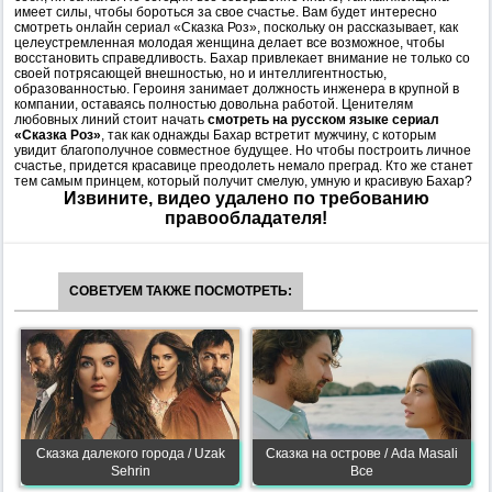
имеет силы, чтобы бороться за свое счастье. Вам будет интересно
смотреть онлайн сериал «Сказка Роз», поскольку он рассказывает, как
целеустремленная молодая женщина делает все возможное, чтобы
восстановить справедливость. Бахар привлекает внимание не только со
своей потрясающей внешностью, но и интеллигентностью,
образованностью. Героиня занимает должность инженера в крупной в
компании, оставаясь полностью довольна работой. Ценителям
любовных линий стоит начать
смотреть на русском языке сериал
«Сказка Роз»
, так как однажды Бахар встретит мужчину, с которым
увидит благополучное совместное будущее. Но чтобы построить личное
счастье, придется красавице преодолеть немало преград. Кто же станет
тем самым принцем, который получит смелую, умную и красивую Бахар?
Извините, видео удалено по требованию
правообладателя!
СОВЕТУЕМ ТАКЖЕ ПОСМОТРЕТЬ:
Сказка далекого города / Uzak
Сказка на острове / Ada Masali
Sehrin
Все