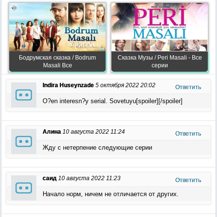
Бодрумская сказка / Bodrum
Сказка Музы / Peri Masali - Все
Masali Все
серии
Indira Huseynzade
5 октября 2022 20:02
Ответить
O?en interesn?y serial. Sovetuyu[spoiler][/spoiler]
Алина
10 августа 2022 11:24
Ответить
Жду с нетерпение следующие серии
саид
10 августа 2022 11:23
Ответить
Начало норм, ничем не отличается от других.