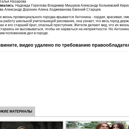
талья Назарова
имались
: Надежда Горелова Владимир Мишуков Александр Кольчевский Кири
ва Александр Доронин Алина Ходжеванова Евгений Старцев.
 жизнь провинциального городка врывается Антонина - гордая, красивая, см
а работу школьной учительницей рисования, она узнает, что весь город держ
ан и его старший брат, опасный преступник. Жители делают вид, что их жизнь 
стараясь не высовываться, чтобы не нарваться на неприятности. Но Антонина
ким положением дел в городе.
вините, видео удалено по требованию правообладате
ОЖИЕ МАТЕРИАЛЫ