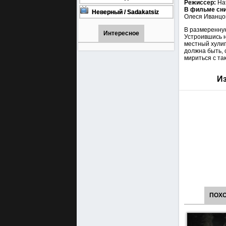
Режиссер:
На
онлайн бесплатно
1001 (Турецкий сериал Все
В фильме сн
серии) 1-90 серия
Неверный / Sadakatsiz
Олеся Иванцо
Все серии турецкий сериал
смотреть онлайн на
В размеренную
русском языке
Интересное
Устроившись н
местный хулиг
должна быть, 
мириться с та
Из
ПОХ