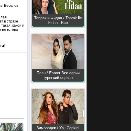
лл Веселов
елая.
Топрак и Фидан / Toprak ile
ат в страхе
Fidan - Все
такая, какой и
 не готова
ля!
Плен / Esaret Все серии
турецкий сериал
Зимородок / Yali Capkini