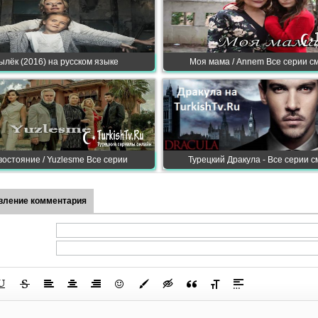
лёк (2016) на русском языке
Моя мама / Annem Все серии с
остояние / Yuzlesme Все серии
Турецкий Дракула - Все серии с
вление комментария