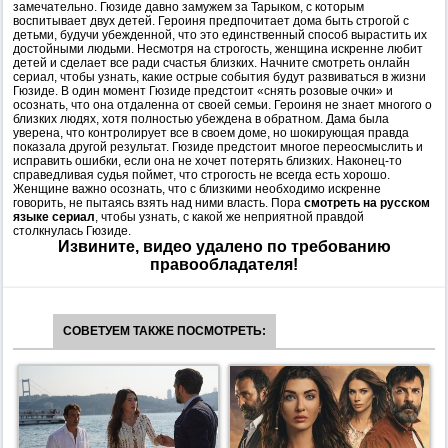
замечательно. Гюзиде давно замужем за Тарыком, с которым
воспитывает двух детей. Героиня предпочитает дома быть строгой с
детьми, будучи убежденной, что это единственный способ вырастить их
достойными людьми. Несмотря на строгость, женщина искренне любит
детей и сделает все ради счастья близких. Начните смотреть онлайн
сериал, чтобы узнать, какие острые события будут развиваться в жизни
Гюзиде. В один момент Гюзиде предстоит «снять розовые очки» и
осознать, что она отдаленна от своей семьи. Героиня не знает многого о
близких людях, хотя полностью убеждена в обратном. Дама была
уверена, что контролирует все в своем доме, но шокирующая правда
показала другой результат. Гюзиде предстоит многое переосмыслить и
исправить ошибки, если она не хочет потерять близких. Наконец-то
справедливая судья поймет, что строгость не всегда есть хорошо.
Женщине важно осознать, что с близкими необходимо искренне
говорить, не пытаясь взять над ними власть. Пора
смотреть на русском
языке сериал
, чтобы узнать, с какой же неприятной правдой
столкнулась Гюзиде.
Извините, видео удалено по требованию
правообладателя!
СОВЕТУЕМ ТАКЖЕ ПОСМОТРЕТЬ: