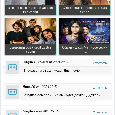
В конце ночи / Gecenin Ucunda
Сказка далекого города / Uzak
Все серии
Sehrin
Бумажный дом / Kagit Ev Все
Обман - Шах и Мат - Все серии
серии
на
Jurgita
15 сентября 2024 20:26
Ответить
Hi, please fix , i cant watch this movie!!!
Мира
26 мая 2024 18:41
Ответить
не удивлюсь если Айлюм будет дочкой Диджели
Jurgita
9 мая 2024 15:51
Ответить