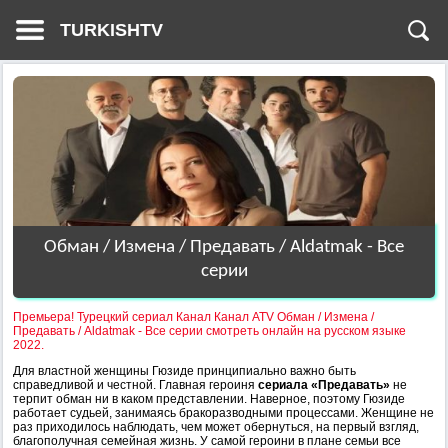
TURKISHTV
Обман / Измена / Предавать / Aldatmak - Все
серии
Премьера! Турецкий сериал Канал Канал ATV Обман / Измена /
Предавать / Aldatmak - Все серии смотреть онлайн на русском языке
2022.
Для властной женщины Гюзиде принципиально важно быть
справедливой и честной. Главная героиня
сериала «Предавать»
не
терпит обман ни в каком представлении. Наверное, поэтому Гюзиде
работает судьей, занимаясь бракоразводными процессами. Женщине не
раз приходилось наблюдать, чем может обернуться, на первый взгляд,
благополучная семейная жизнь. У самой героини в плане семьи все