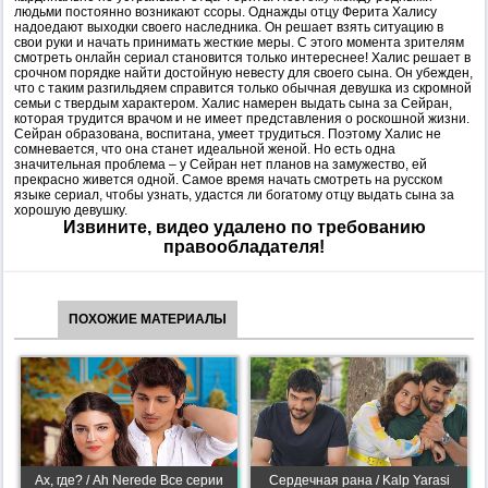
людьми постоянно возникают ссоры. Однажды отцу Ферита Халису
надоедают выходки своего наследника. Он решает взять ситуацию в
свои руки и начать принимать жесткие меры. С этого момента зрителям
смотреть онлайн сериал становится только интереснее! Халис решает в
срочном порядке найти достойную невесту для своего сына. Он убежден,
что с таким разгильдяем справится только обычная девушка из скромной
семьи с твердым характером. Халис намерен выдать сына за Сейран,
которая трудится врачом и не имеет представления о роскошной жизни.
Сейран образована, воспитана, умеет трудиться. Поэтому Халис не
сомневается, что она станет идеальной женой. Но есть одна
значительная проблема – у Сейран нет планов на замужество, ей
прекрасно живется одной. Самое время начать смотреть на русском
языке сериал, чтобы узнать, удастся ли богатому отцу выдать сына за
хорошую девушку.
Извините, видео удалено по требованию
правообладателя!
ПОХОЖИЕ МАТЕРИАЛЫ
Ах, где? / Ah Nerede Все серии
Сердечная рана / Kalp Yarasi