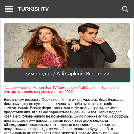
TURKISHTV
Зимородок / Yali Capkini - Все серии
Турецкий сериал Канал Star TV Зимородок / Yali Capkini - Все серии
смотреть онлайн на русском языке 2022.
Еще в юном возрасте Ферит понял, что жизнь удалась. Ведь благодаря
богатому отцу не нужно ничего делать, чтобы чувствовать себя
замечательно. Всегда Ферит позволял себе любые траты, не имея
представления, что такое зарабатывать деньги. И вот Ферит подрос,
хотя в его голове ничего не поменялось. Он по-прежнему любит роскошь,
достающуюся ему даром. Главный герой
турецкого сериала
«Зимодорок»
организовывает пышные вечеринки, развлекается с
девушками и не строит даже малейшие планы на будущее. Это
кардинально не устраивает отца Ферита. Поэтому между родными