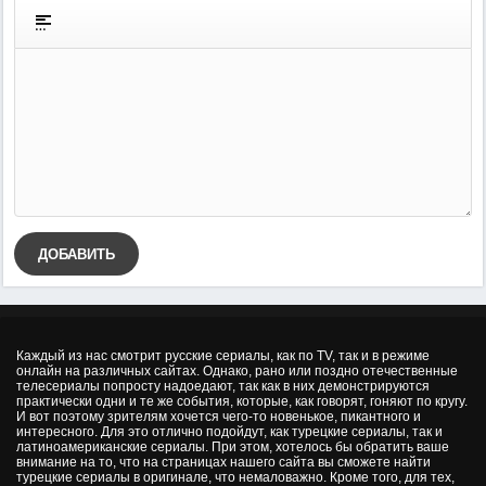
ДОБАВИТЬ
Каждый из нас смотрит русские сериалы, как по TV, так и в режиме
онлайн на различных сайтах. Однако, рано или поздно отечественные
телесериалы попросту надоедают, так как в них демонстрируются
практически одни и те же события, которые, как говорят, гоняют по кругу.
И вот поэтому зрителям хочется чего-то новенькое, пикантного и
интересного. Для это отлично подойдут, как турецкие сериалы, так и
латиноамериканские сериалы. При этом, хотелось бы обратить ваше
внимание на то, что на страницах нашего сайта вы сможете найти
турецкие сериалы в оригинале, что немаловажно. Кроме того, для тех,