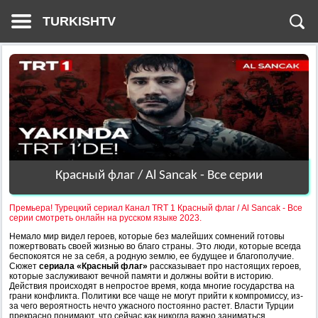
TURKISHTV
Красный флаг / Al Sancak - Все серии
Премьера! Турецкий сериал Канал TRT 1 Красный флаг / Al Sancak - Все
серии смотреть онлайн на русском языке 2023.
Немало мир видел героев, которые без малейших сомнений готовы
пожертвовать своей жизнью во благо страны. Это люди, которые всегда
беспокоятся не за себя, а родную землю, ее будущее и благополучие.
Сюжет
сериала «Красный флаг»
рассказывает про настоящих героев,
которые заслуживают вечной памяти и должны войти в историю.
Действия происходят в непростое время, когда многие государства на
грани конфликта. Политики все чаще не могут прийти к компромиссу, из-
за чего вероятность нечто ужасного постоянно растет. Власти Турции
прекрасно понимают, что сейчас как никогда важно заниматься