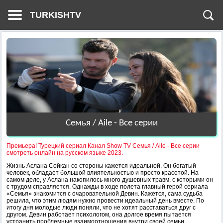
TURKISHTV
Семья / Aile - Все серии
Премьера! Турецкий сериал Канал Show TV Семья / Aile - Все серии
смотреть онлайн на русском языке 2023.
Жизнь Аслана Сойкан со стороны кажется идеальной. Он богатый
человек, обладает большой влиятельностью и просто красотой. На
самом деле, у Аслана накопилось много душевных травм, с которыми он
с трудом справляется. Однажды в ходе полета главный герой сериала
«Семья» знакомится с очаровательной Девин. Кажется, сама судьба
решила, что этим людям нужно провести идеальный день вместе. По
итогу дня молодые люди поняли, что не хотят расставаться друг с
другом. Девин работает психологом, она долгое время пытается
устранить проблемные взаимоотношения внутри своей семьи,