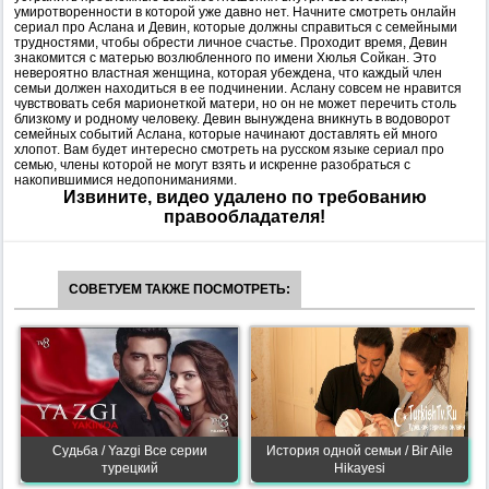
умиротворенности в которой уже давно нет. Начните смотреть онлайн
сериал про Аслана и Девин, которые должны справиться с семейными
трудностями, чтобы обрести личное счастье. Проходит время, Девин
знакомится с матерью возлюбленного по имени Хюлья Сойкан. Это
невероятно властная женщина, которая убеждена, что каждый член
семьи должен находиться в ее подчинении. Аслану совсем не нравится
чувствовать себя марионеткой матери, но он не может перечить столь
близкому и родному человеку. Девин вынуждена вникнуть в водоворот
семейных событий Аслана, которые начинают доставлять ей много
хлопот. Вам будет интересно смотреть на русском языке сериал про
семью, члены которой не могут взять и искренне разобраться с
накопившимися недопониманиями.
Извините, видео удалено по требованию
правообладателя!
СОВЕТУЕМ ТАКЖЕ ПОСМОТРЕТЬ:
Судьба / Yazgi Все серии
История одной семьи / Bir Aile
турецкий
Hikayesi