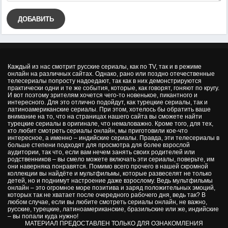
ДОБАВИТЬ
Каждый из нас смотрит русские сериалы, как по TV, так и в режиме
онлайн на различных сайтах. Однако, рано или поздно отечественные
телесериалы попросту надоедают, так как в них демонстрируются
практически одни и те же события, которые, как говорят, гоняют по кругу.
И вот поэтому зрителям хочется чего-то новенькое, пикантного и
интересного. Для это отлично подойдут, как турецкие сериалы, так и
латиноамериканские сериалы. При этом, хотелось бы обратить ваше
внимание на то, что на страницах нашего сайта вы сможете найти
турецкие сериалы в оригинале, что немаловажно. Кроме того, для тех,
кто любит смотреть сериалы онлайн, мы приготовили кое-что
интересное, а именно – индийские сериалы. Правда, эти телесериалы в
больше степени подходят для просмотра для более взрослой
аудитории, так что, если вам нечем занять своих родителей или
родственников – вы смело можете включать эти сериалы, поверьте, им
они наверняка понравятся. Помимо всего прочего в нашей скромной
коллекции вы найдёте и мультфильмы, которые развеселят не только
детей, но и поднимут настроение даже взрослому. Ведь мультфильмы
онлайн – это огромное море позитива и заряд положительных эмоций,
которых так не хватает после очередного рабочего дня, ведь так? В
любом случае, если вы любите смотреть сериалы онлайн, не важно,
русские, турецкие, латиноамериканские, бразильские или же, индийские
– вы попали куда нужно!
МАТЕРИАЛ ПРЕДОСТАВЛЕН ТОЛЬКО ДЛЯ ОЗНАКОМЛЕНИЯ