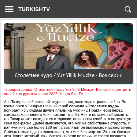
TURKISHTV
Столетнее чудо / Yuz Yillik Mucize - Все серии
Турецкий сериал Столетнее чудо / Yuz Yillik Mucize - Все серии смотреть
онлайн на русском языке 2023. Канал Star TV.
Аль Тахир на собственной шкуре понял, насколько страшна война. Во
время боев в Сакарья главный герой
сериала «Столетнее чудо»
погибает, но у судьбы другие планы на мужчину. Практически перед
самым захоронением Али приходит в себя. Никто не может объяснить,
как Тахир может находиться в здравии, но нет сомнений, что он чувствует
себя прекрасно. Далее выясняется, что Али не свойственна старость. И
вот мужчине уже более 130 лет, а выглядит он прекрасно и мужественно.
Сейчас только один человек знает, что Али бессмертен. Это его близких
друг Тургут, который, увы, близок к гибели по причине своего возраста.