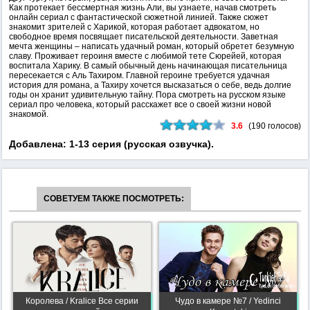
Как протекает бессмертная жизнь Али, вы узнаете, начав смотреть
онлайн сериал с фантастической сюжетной линией. Также сюжет
знакомит зрителей с Харикой, которая работает адвокатом, но
свободное время посвящает писательской деятельности. Заветная
мечта женщины – написать удачный роман, который обретет безумную
славу. Проживает героиня вместе с любимой тете Сюрейей, которая
воспитала Харику. В самый обычный день начинающая писательница
пересекается с Аль Тахиром. Главной героине требуется удачная
история для романа, а Тахиру хочется высказаться о себе, ведь долгие
годы он хранит удивительную тайну. Пора смотреть на русском языке
сериал про человека, который расскажет все о своей жизни новой
знакомой.
3.6
(
190
голосов)
Добавлена: 1-13 серия (русская озвучка).
СОВЕТУЕМ ТАКЖЕ ПОСМОТРЕТЬ:
Королева / Kralice Все серии
Чудо в камере №7 / Yedinci