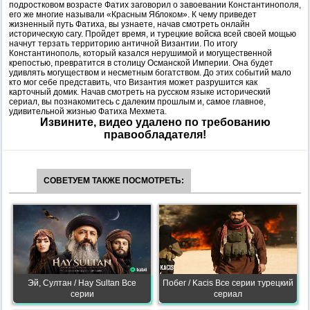
подростковом возрасте Фатих заговорил о завоевании Константинополя,
его же многие называли «Красным Яблоком». К чему приведет
жизненный путь Фатиха, вы узнаете, начав смотреть онлайн
историческую сагу. Пройдет время, и турецкие войска всей своей мощью
начнут терзать территорию античной Византии. По итогу
Константинополь, который казался нерушимой и могущественной
крепостью, превратится в столицу Османской Империи. Она будет
удивлять могуществом и несметным богатством. До этих событий мало
кто мог себе представить, что Византия может разрушится как
карточный домик. Начав смотреть на русском языке исторический
сериал, вы познакомитесь с далеким прошлым и, самое главное,
удивительной жизнью Фатиха Мехмета.
Извините, видео удалено по требованию
правообладателя!
СОВЕТУЕМ ТАКЖЕ ПОСМОТРЕТЬ:
Эй, Султан / Hay Sultan Все
Побег / Kacis Все серии турецкий
серии
сериал