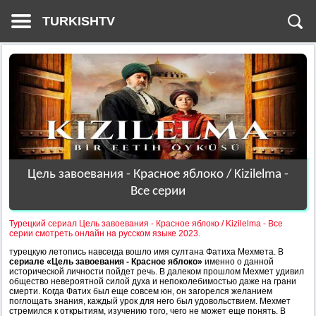
TURKISHTV
Цель завоевания - Красное яблоко / Kizilelma -
Все серии
Турецкий сериал Цель завоевания - Красное яблоко / Kizilelma - Все
серии смотреть онлайн на русском языке 2023.
турецкую летопись навсегда вошло имя султана Фатиха Мехмета. В
сериале «Цель завоевания - Красное яблоко»
именно о данной
исторической личности пойдет речь. В далеком прошлом Мехмет удивил
общество невероятной силой духа и непоколебимостью даже на грани
смерти. Когда Фатих был еще совсем юн, он загорелся желанием
поглощать знания, каждый урок для него был удовольствием. Мехмет
стремился к открытиям, изучению того, чего не может еще понять. В