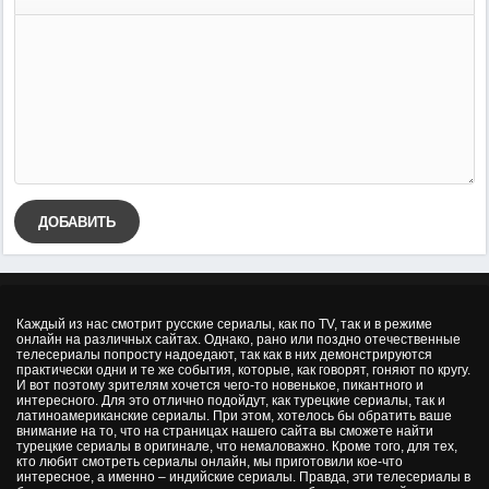
ДОБАВИТЬ
Каждый из нас смотрит русские сериалы, как по TV, так и в режиме
онлайн на различных сайтах. Однако, рано или поздно отечественные
телесериалы попросту надоедают, так как в них демонстрируются
практически одни и те же события, которые, как говорят, гоняют по кругу.
И вот поэтому зрителям хочется чего-то новенькое, пикантного и
интересного. Для это отлично подойдут, как турецкие сериалы, так и
латиноамериканские сериалы. При этом, хотелось бы обратить ваше
внимание на то, что на страницах нашего сайта вы сможете найти
турецкие сериалы в оригинале, что немаловажно. Кроме того, для тех,
кто любит смотреть сериалы онлайн, мы приготовили кое-что
интересное, а именно – индийские сериалы. Правда, эти телесериалы в