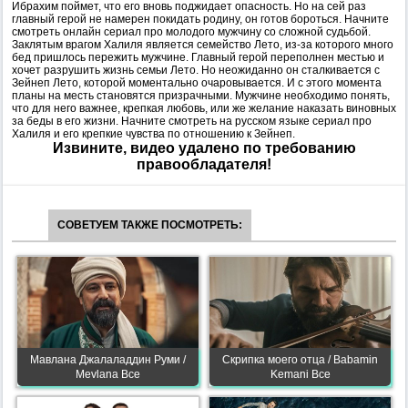
Ибрахим поймет, что его вновь поджидает опасность. Но на сей раз
главный герой не намерен покидать родину, он готов бороться. Начните
смотреть онлайн сериал про молодого мужчину со сложной судьбой.
Заклятым врагом Халиля является семейство Лето, из-за которого много
бед пришлось пережить мужчине. Главный герой переполнен местью и
хочет разрушить жизнь семьи Лето. Но неожиданно он сталкивается с
Зейнеп Лето, которой моментально очаровывается. И с этого момента
планы на месть становятся призрачными. Мужчине необходимо понять,
что для него важнее, крепкая любовь, или же желание наказать виновных
за беды в его жизни. Начните смотреть на русском языке сериал про
Халиля и его крепкие чувства по отношению к Зейнеп.
Извините, видео удалено по требованию
правообладателя!
СОВЕТУЕМ ТАКЖЕ ПОСМОТРЕТЬ:
Мавлана Джалаладдин Руми /
Скрипка моего отца / Babamin
Mevlana Все
Kemani Все