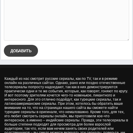
ДОБАВИТЬ
Каждый из нас смотрит русские сериалы, как по TV, так и в режиме
онлайн на различных сайтах. Однако, рано или поздно отечественные
телесериалы попросту надоедают, так как в них демонстрируются
практически одни и те же события, которые, как говорят, гоняют по кругу.
И вот поэтому зрителям хочется чего-то новенькое, пикантного и
интересного. Для это отлично подойдут, как турецкие сериалы, так и
латиноамериканские сериалы. При этом, хотелось бы обратить ваше
внимание на то, что на страницах нашего сайта вы сможете найти
турецкие сериалы в оригинале, что немаловажно. Кроме того, для тех,
кто любит смотреть сериалы онлайн, мы приготовили кое-что
интересное, а именно – индийские сериалы. Правда, эти телесериалы в
больше степени подходят для просмотра для более взрослой
аудитории, так что, если вам нечем занять своих родителей или
родственников – вы смело можете включать эти сериалы, поверьте, им