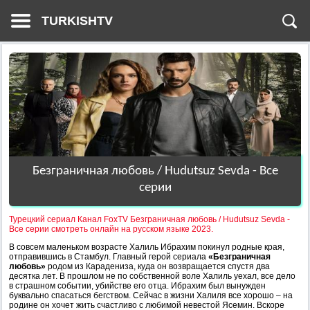
TURKISHTV
Безграничная любовь / Hudutsuz Sevda - Все
серии
Турецкий сериал Канал FoxTV Безграничная любовь / Hudutsuz Sevda -
Все серии смотреть онлайн на русском языке 2023.
В совсем маленьком возрасте Халиль Ибрахим покинул родные края,
отправившись в Стамбул. Главный герой сериала
«Безграничная
любовь»
родом из Карадениза, куда он возвращается спустя два
десятка лет. В прошлом не по собственной воле Халиль уехал, все дело
в страшном событии, убийстве его отца. Ибрахим был вынужден
буквально спасаться бегством. Сейчас в жизни Халиля все хорошо – на
родине он хочет жить счастливо с любимой невестой Ясемин. Вскоре