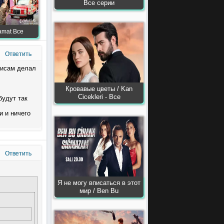
Все серии
amat Все
Ответить
рисам делал
Кровавые цветы / Kan
Сiсekleri - Все
будут так
и и ничего
Ответить
Я не могу вписаться в этот
мир / Ben Bu