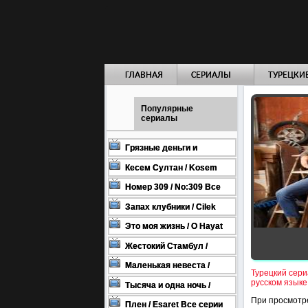
Турецкие сериалы на русском языке смотреть бес
ГЛАВНАЯ
СЕРИАЛЫ
ТУРЕЦКИ
Популярные
сериалы
Грязные деньги и
любовь / Kara Para Ask -
онлайн - Turkish TV
Все серии на русском языке
Кесем Султан / Kosem
смотреть онлайн бесплатно
Sultan - Все серии на
русском языке смотреть
Номер 309 / No:309 Все
онлайн
серии на русском языке
смотреть онлайн
Запах клубники / Cilek
kokusu - Все серии на
русском языке смотреть
Это моя жизнь / O Hayat
онлайн бесплатно
Benim - Все серии на
русском языке смотреть
Жестокий Стамбул /
онлайн бесплатно
Zalim Istanbul Все серии
турецкий сериал смотреть
Маленькая невеста /
Турецкий сери
онлайн на русском языке
Kucuk Gelin - Все серии на
русском языке
русском языке смотреть
Тысяча и одна ночь /
онлайн бесплатно
1001 (Турецкий сериал Все
При просмот
серии) 1-90 серия
Плен / Esaret Все серии