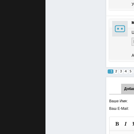
У
М
Ц
А
1
2
3
4
5
Доба
Ваше Имя:
Ваш E-Mail: