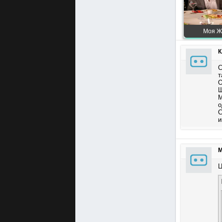
Моя Жи
К
С
т
О
Ш
М
о
С
и
М
Ц