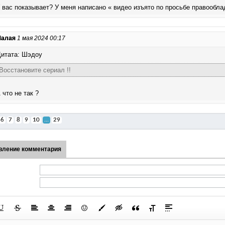
 вас показывает? У меня написано « видео изъято по просьбе правообл
алая
1 мая 2024 00:17
итата: Шэдоу
Восстановите сериал !!
 что не так ?
6
7
8
9
10
...
29
вление комментария