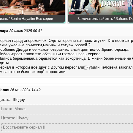
знь / Benim Hayatim Все серии
Замечательный зять / Sahane D
лара
20 июля 2025 00:41
ериал парад анорексичек. Одеты героини как проститутки. Кто всем акт
акие ужасные прически,макияж и татуаж бровей ?
собенно Дилдо и ее маман отвратительный цвет волос,брови, одежда.
ибло играет плохо эти обезьяньи гремасы весь сериал.
илиса беременная,а одевается как эскортница. В жизни беременные не 
деты.
ериал в котором все друг с другом переспали))) убили человека закопал
м за это не было их ещё и простили.
алая
26 мая 2024 14:42
итата: Шедоу
Цитата: Малая
Цитата: Шэдоу
Восстановите сериал !!