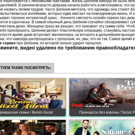
ые пересекаются с любовными чувствами. Жизнь Шебнем никогда не была легк
дачливой. В раннем возрасте девушка начала работать в автосервисе, что пр
я назвать легким трудом. Часто Шебнем мечтала, что однажды она станет бо
вольствоваться копейками, которых едва хватает на повседневную жизнь. И
ывает героине интересный шанс... Начните смотреть онлайн сериал про деву
ится в одночасье. В самый обычный день Шебнем случайно обнаруживает сум
чеством денег. Женщина сразу же решает, что присвоит эту сумму себе. Что
себя преобразить, Шебнем делает пластическую операцию, становясь насто
 спустя время дама встречает миллионера, за которого в дальнейшем выходи
а, что навсегда распрощалась с прошлым, но, увы, это не так. Самое время
с
е сериал
про Шебнем, по которой сильно ударит прошлое.
вините, видео удалено по требованию правообладате
ТУЕМ ТАКЖЕ ПОСМОТРЕТЬ:
рекрасная семья / Benim Guzel
Принцесса без короны / Tacsiz P