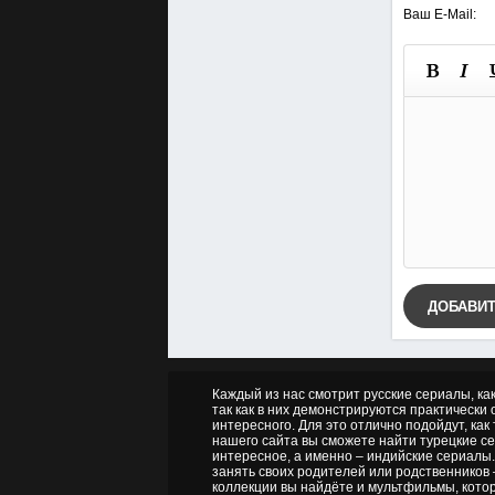
Ваш E-Mail:
ДОБАВИ
Каждый из нас смотрит русские сериалы, ка
так как в них демонстрируются практически о
интересного. Для это отлично подойдут, как
нашего сайта вы сможете найти турецкие се
интересное, а именно – индийские сериалы.
занять своих родителей или родственников 
коллекции вы найдёте и мультфильмы, котор