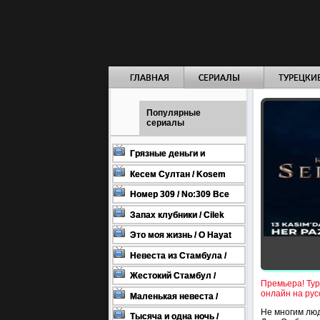
Турецкие сериалы на русском языке смотреть бес
ГЛАВНАЯ
СЕРИАЛЫ
ТУРЕЦКИ
Популярные
сериалы
Грязные деньги и
любовь / Kara Para Ask -
онлайн - Turkish TV
Все серии на русском языке
Кесем Султан / Kosem
смотреть онлайн бесплатно
Sultan - Все серии на
русском языке смотреть
Номер 309 / No:309 Все
онлайн
серии на русском языке
смотреть онлайн
Запах клубники / Cilek
kokusu - Все серии на
русском языке смотреть
Это моя жизнь / O Hayat
онлайн бесплатно
Benim - Все серии на
русском языке смотреть
Невеста из Стамбула /
онлайн бесплатно
Istanbullu Gelin - Все серии
на русском языке смотреть
Жестокий Стамбул /
Премьера! Тур
онлайн бесплатно
Zalim Istanbul Все серии
онлайн на рус
турецкий сериал смотреть
Маленькая невеста /
онлайн на русском языке
Kucuk Gelin - Все серии на
Не многим люд
русском языке смотреть
Тысяча и одна ночь /