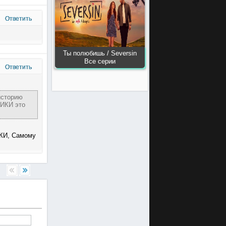
Ответить
Ты полюбишь / Seversin
Все серии
Ответить
историю
ЖИКИ это
РКИ, Самому