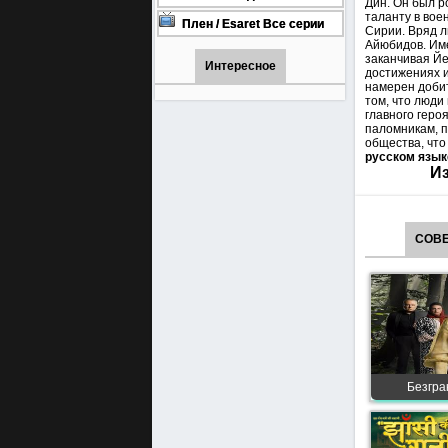
Дин. Он был р
онлайн бесплатно
1001 (Турецкий сериал Все
таланту в вое
серии) 1-90 серия
Плен / Esaret Все серии
Сирии. Вряд л
турецкий сериал смотреть
Айюбидов. Име
онлайн на русском языке
заканчивая Йе
Интересное
достижениях и
намерен добит
том, что люди
главного геро
паломникам, 
общества, что
русском язык
Из
СОВЕ
Безгра