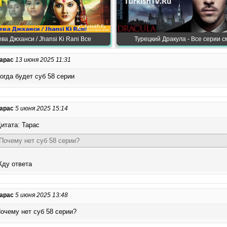
ва Джханси / Jhansi Ki Rani Все
Турецкий Дракула - Все серии с
арас
13 июня 2025 11:31
огда будет суб 58 серии
арас
5 июня 2025 15:14
итата: Тарас
Почему нет суб 58 серии?
ду ответа
арас
5 июня 2025 13:48
очему нет суб 58 серии?