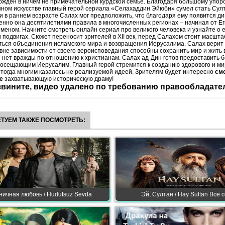
ожден в ничем не примечательной курдской семье. Благодаря большому упорст
нном искусстве главный герой сериала «Селахаддин Эйюби» сумел стать Сул
и в раннем возрасте Салах мог предположить, что благодаря ему появится д
нно она десятилетиями правила в многочисленных регионах – начиная от Ег
меном. Начните смотреть онлайн сериал про великого человека и узнайте о е
 подвигах. Сюжет переносит зрителей в XII век, перед Салахом стоит масшта
ься объединения исламского мира и возвращения Иерусалима. Салах верит 
 вне зависимости от своего вероисповедания способны сохранить мир и жить в
я нет вражды по отношению к христианам. Салах ад-Дин готов предоставить 
посещающим Иерусалим. Главный герой стремится к созданию здорового и ми
 тогда многим казалось не реализуемой идеей. Зрителям будет интересно
смо
е
захватывающую историческую драму!
вините, видео удалено по требованию правообладате
ТУЕМ ТАКЖЕ ПОСМОТРЕТЬ:
ничная любовь / Hudutsuz Sevda
Эй, Султан / Hay Sultan Все 