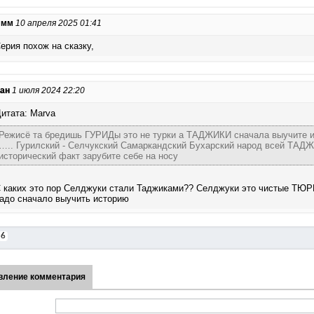
ммм
10 апреля 2025 01:41
ерия похож на сказку,
ан
1 июля 2024 22:20
итата: Marva
Режисё та бредишь ГУРИДы это не турки а ТАДЖИКИ сначала выучите 
….. Гурилский - Селчукский Самаркандский Бухарский народ всей ТАД
исторический факт зарубите себе на носу
 каких это пор Селджуки стали Таджиками?? Селджуки это чистые ТЮ
адо сначало выучить историю
6
вление комментария