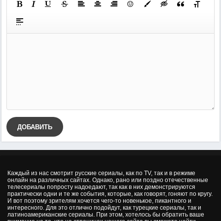
ДОБАВИТЬ
Каждый из нас смотрит русские сериалы, как по TV, так и в режиме
онлайн на различных сайтах. Однако, рано или поздно отечественные
телесериалы попросту надоедают, так как в них демонстрируются
практически одни и те же события, которые, как говорят, гоняют по кругу.
И вот поэтому зрителям хочется чего-то новенькое, пикантного и
интересного. Для это отлично подойдут, как турецкие сериалы, так и
латиноамериканские сериалы. При этом, хотелось бы обратить ваше