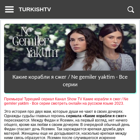
TURKISHTV
Какие корабли я сжег / Ne gemiler yaktim - Все
серии
Премьера! Турецкий сериал Канал Show TV Какие корабли я сжег / Ne
gemiler yaktim - Все серии смотреть онлайн на русском языке 2023.
Это история про двух мам, которые души не чают в своих дочерях.
Однажды судьбы главных героинь
сериала «Какие корабли я сжег»
пересекаются. Между Фидан и Ясемин, на первый взгляд, нет ничего
общего, кроме как любви к своим дочерям. В очередной обычный день
Фидан спасает дочь Ясемин. Так зарождается крепкая дружба двух
матерей. Женщины еще не догадываются, насколько крепкая между
ними связь образуется. Ясемин после случившегося искренне