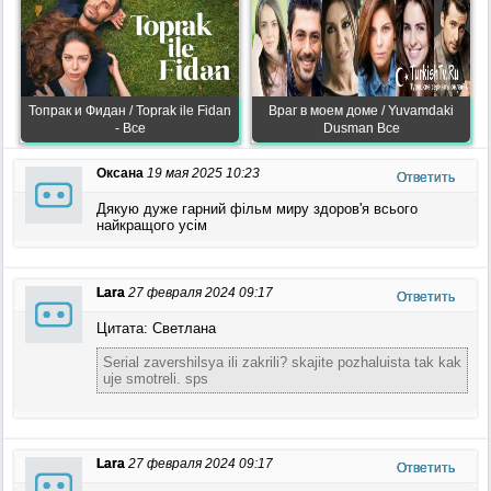
Топрак и Фидан / Toprak ile Fidan
Враг в моем доме / Yuvamdaki
- Все
Dusman Все
Оксана
19 мая 2025 10:23
Ответить
Дякую дуже гарний фільм миру здоров'я всього
найкращого усім
Lara
27 февраля 2024 09:17
Ответить
Цитата: Светлана
Serial zavershilsya ili zakrili? skajite pozhaluista tak kak
uje smotreli. sps
Lara
27 февраля 2024 09:17
Ответить