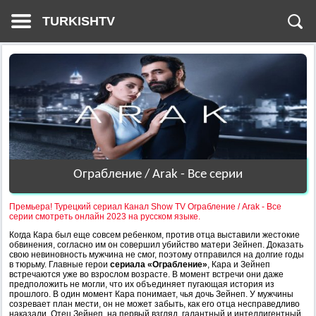
TURKISHTV
Ограбление / Arak - Все серии
Премьера! Турецкий сериал Канал Show TV Ограбление / Arak - Все
серии смотреть онлайн 2023 на русском языке.
Когда Кара был еще совсем ребенком, против отца выставили жестокие
обвинения, согласно им он совершил убийство матери Зейнеп. Доказать
свою невиновность мужчина не смог, поэтому отправился на долгие годы
в тюрьму. Главные герои
сериала «Ограбление»
, Кара и Зейнеп
встречаются уже во взрослом возрасте. В момент встречи они даже
предположить не могли, что их объединяет пугающая история из
прошлого. В один момент Кара понимает, чья дочь Зейнеп. У мужчины
созревает план мести, он не может забыть, как его отца несправедливо
наказали. Отец Зейнеп, на первый взгляд, галантный и интеллигентный