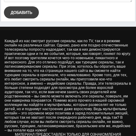
ДОБАВИТЬ
Каждый из нас смотрит русские сериалы, как по TV, так и в режиме
онлайн на различных сайтах. Однако, рано или поздно отечественные
телесериалы попросту надоедают, так как в них демонстрируются
практически одни и те же события, которые, как говорят, гоняют по кругу.
И вот поэтому зрителям хочется чего-то новенькое, пикантного и
интересного. Для это отлично подойдут, как турецкие сериалы, так и
латиноамериканские сериалы. При этом, хотелось бы обратить ваше
внимание на то, что на страницах нашего сайта вы сможете найти
турецкие сериалы в оригинале, что немаловажно. Кроме того, для тех,
кто любит смотреть сериалы онлайн, мы приготовили кое-что
интересное, а именно – индийские сериалы. Правда, эти телесериалы в
больше степени подходят для просмотра для более взрослой
аудитории, так что, если вам нечем занять своих родителей или
родственников – вы смело можете включать эти сериалы, поверьте, им
они наверняка понравятся. Помимо всего прочего в нашей скромной
коллекции вы найдёте и мультфильмы, которые развеселят не только
детей, но и поднимут настроение даже взрослому. Ведь мультфильмы
онлайн – это огромное море позитива и заряд положительных эмоций,
которых так не хватает после очередного рабочего дня, ведь так? В
любом случае, если вы любите смотреть сериалы онлайн, не важно,
русские, турецкие, латиноамериканские, бразильские или же, индийские
– вы попали куда нужно!
МАТЕРИАЛ ПРЕДОСТАВЛЕН ТОЛЬКО ДЛЯ ОЗНАКОМЛЕНИЯ