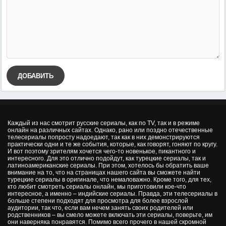
ДОБАВИТЬ
Каждый из нас смотрит русские сериалы, как по TV, так и в режиме
онлайн на различных сайтах. Однако, рано или поздно отечественные
телесериалы попросту надоедают, так как в них демонстрируются
практически одни и те же события, которые, как говорят, гоняют по кругу.
И вот поэтому зрителям хочется чего-то новенькое, пикантного и
интересного. Для это отлично подойдут, как турецкие сериалы, так и
латиноамериканские сериалы. При этом, хотелось бы обратить ваше
внимание на то, что на страницах нашего сайта вы сможете найти
турецкие сериалы в оригинале, что немаловажно. Кроме того, для тех,
кто любит смотреть сериалы онлайн, мы приготовили кое-что
интересное, а именно – индийские сериалы. Правда, эти телесериалы в
больше степени подходят для просмотра для более взрослой
аудитории, так что, если вам нечем занять своих родителей или
родственников – вы смело можете включать эти сериалы, поверьте, им
они наверняка понравятся. Помимо всего прочего в нашей скромной