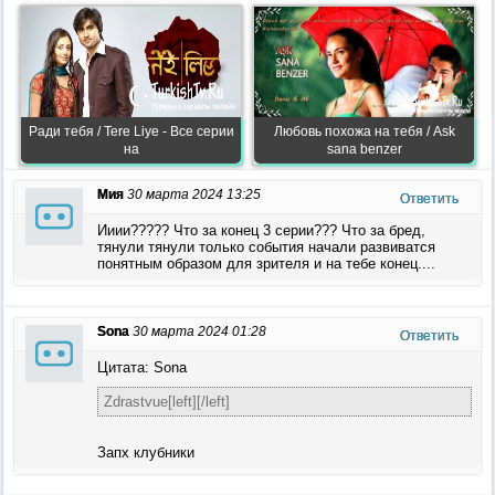
Ради тебя / Tere Liye - Все серии
Любовь похожа на тебя / Ask
на
sana benzer
Мия
30 марта 2024 13:25
Ответить
Ииии????? Что за конец 3 серии??? Что за бред,
тянули тянули только события начали развиватся
понятным образом для зрителя и на тебе конец....
Sona
30 марта 2024 01:28
Ответить
Цитата: Sona
Zdrastvue[left][/left]
Запх клубники