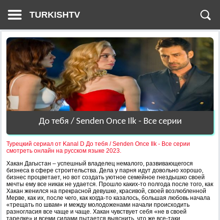
TURKISHTV
До тебя / Senden Once Ilk - Все серии
Турецкий сериал от Kanal D До тебя / Senden Once Ilk - Все серии
смотреть онлайн на русском языке 2023.
Хакан Дагыстан – успешный владелец немалого, развивающегося
бизнеса в сфере строительства. Дела у парня идут довольно хорошо,
бизнес процветает, но вот создать уютное семейное гнездышко своей
мечты ему все никак не удается. Прошло каких-то полгода после того, как
Хакан женился на прекрасной девушке, красивой, своей возлюбленной
Мерве, как их, после чего, как когда-то казалось, большая любовь начала
«трещать по швам» и между молодоженами начали происходить
разногласия все чаще и чаще. Хакан чувствует себя «не в своей
тарелке» и всеми силами пытается выяснить, что же все-таки