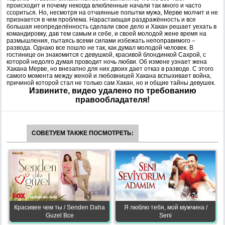
происходит и почему некогда влюбленные начали так много и часто
ссориться. Но, несмотря на отчаянные попытки мужа, Мерве молчит и не
признается в чем проблема. Нарастающая раздражённость и все
большая неопределённость сделали свое дело и Хакан решает уехать в
командировку, дав тем самым и себе, и своей молодой жене время на
размышления, пытаясь всеми силами избежать непоправимого –
развода. Однако все пошло не так, как думал молодой человек. В
гостинице он знакомится с девушкой, красивой блондинкой Сахрой, с
которой недолго думая проводит ночь любви. Об измене узнает жена
Хакана Мерве, но внезапно для них двоих дает отказ в разводе. С этого
самого момента между женой и любовницей Хакана вспыхивает война,
причиной которой стал не только сам Хакан, но и общие тайны девушек.
Извините, видео удалено по требованию
правообладателя!
СОВЕТУЕМ ТАКЖЕ ПОСМОТРЕТЬ:
Красивее чем ты / Senden Daha
Я люблю тебя, мой мужчина /
Guzel Все
Seni