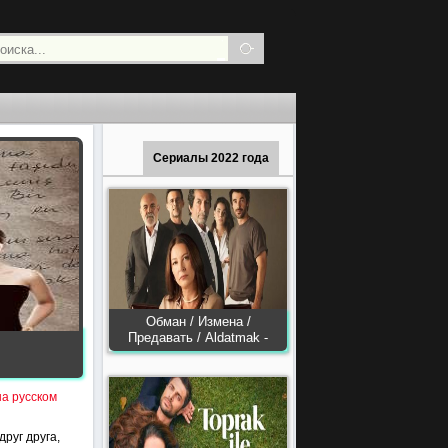
Сериалы 2022 года
Обман / Измена /
Предавать / Aldatmak -
на русском
руг друга,