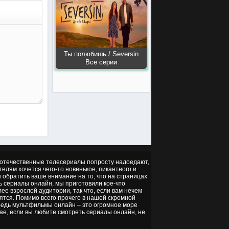
Ты полюбишь / Seversin
Все серии
но отечественные телесериалы попросту надоедают,
ителям хочется чего-то новенькое, пикантного и
ы обратить ваше внимание на то, что на страницах
ть сериалы онлайн, мы приготовили кое-что
ее взрослой аудитории, так что, если вам нечем
ятся. Помимо всего прочего в нашей скромной
 Ведь мультфильмы онлайн – это огромное море
чае, если вы любите смотреть сериалы онлайн, не