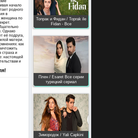
ские
живая начало
атает родного
ия в
я женщина по
Топрак и Фидан / Toprak ile
екрет.
Fidan - Все
 Тщательно
я. Однако
т её подруга,
жилой матери.
омнениях: как
ничтожить
з страха и
де: настоящей
тельствам и
ля!
Плен / Esaret Все серии
турецкий сериал
Зимородок / Yali Capkini