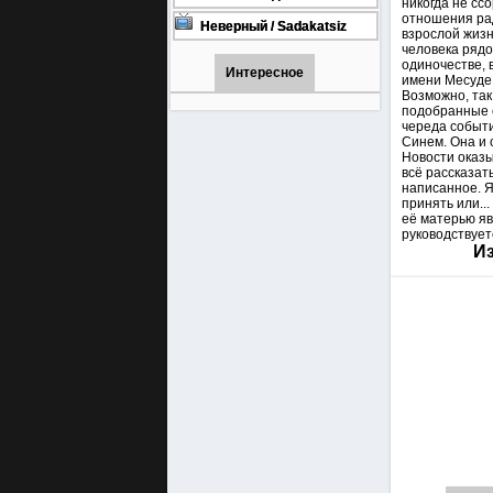
никогда не сс
онлайн бесплатно
1001 (Турецкий сериал Все
отношения рад
серии) 1-90 серия
Неверный / Sadakatsiz
взрослой жизн
Все серии турецкий сериал
человека рядо
смотреть онлайн на
одиночестве, 
русском языке
Интересное
имени Месуде,
Возможно, так
подобранные с
череда событи
Синем. Она и 
Новости оказы
всё рассказат
написанное. Я
принять или..
её матерью яв
руководствует
Из