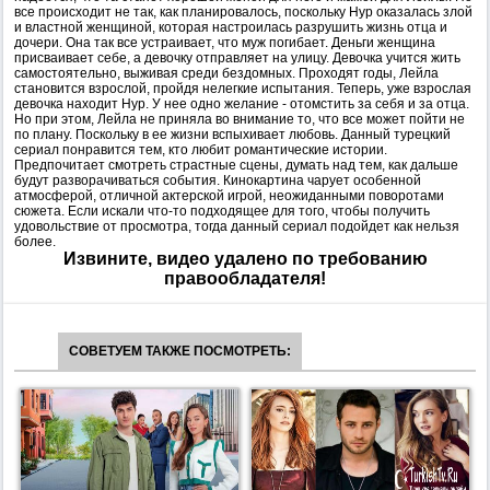
все происходит не так, как планировалось, поскольку Нур оказалась злой
и властной женщиной, которая настроилась разрушить жизнь отца и
дочери. Она так все устраивает, что муж погибает. Деньги женщина
присваивает себе, а девочку отправляет на улицу. Девочка учится жить
самостоятельно, выживая среди бездомных. Проходят годы, Лейла
становится взрослой, пройдя нелегкие испытания. Теперь, уже взрослая
девочка находит Нур. У нее одно желание - отомстить за себя и за отца.
Но при этом, Лейла не приняла во внимание то, что все может пойти не
по плану. Поскольку в ее жизни вспыхивает любовь. Данный турецкий
сериал понравится тем, кто любит романтические истории.
Предпочитает смотреть страстные сцены, думать над тем, как дальше
будут разворачиваться события. Кинокартина чарует особенной
атмосферой, отличной актерской игрой, неожиданными поворотами
сюжета. Если искали что-то подходящее для того, чтобы получить
удовольствие от просмотра, тогда данный сериал подойдет как нельзя
более.
Извините, видео удалено по требованию
правообладателя!
СОВЕТУЕМ ТАКЖЕ ПОСМОТРЕТЬ: