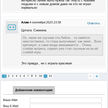
интересно зачем было нужна так ткнуть с новыми
людьми и с новым домом даже не кто не играл
нормально
Алии
4 сентября 2025 23:58
Ответить
Цитата: Снежина
Ох, какая же скучная эта Лейла... то смеётся
неестественно, то глаза выпучивает, как змея... Всех
критикует, а сама везде вмешивается... Очень
слабая актриса, сериал уже стал скучным из-за её
слабой игры.
Это правда , не с играла красивая
1
2
3
4
5
6
7
8
9
10
...
15
Добавление комментария
Ваше Имя:
Ваш E-Mail: