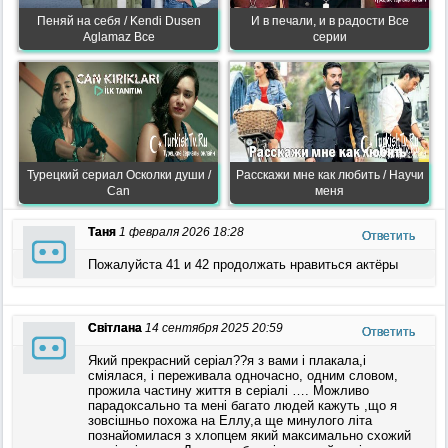
Пеняй на себя / Kendi Dusen
И в печали, и в радости Все
Aglamaz Все
серии
Турецкий сериал Осколки души /
Расскажи мне как любить / Научи
Can
меня
Таня
1 февраля 2026 18:28
Ответить
Пожалуйста 41 и 42 продолжать нравиться актёры
Світлана
14 сентября 2025 20:59
Ответить
Який прекрасний серіал??я з вами і плакала,і
сміялася, і переживала одночасно, одним словом,
прожила частину життя в серіалі …. Можливо
парадоксально та мені багато людей кажуть ,що я
зовсішньо похожа на Еллу,а ще минулого літа
познайомилася з хлопцем який максимально схожий