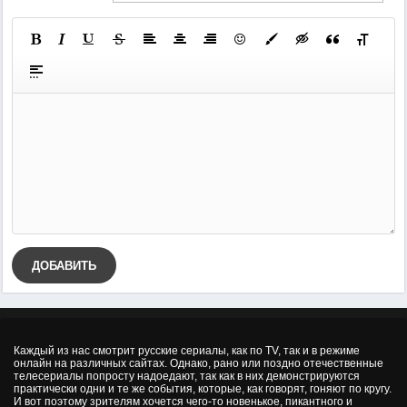
ДОБАВИТЬ
Каждый из нас смотрит русские сериалы, как по TV, так и в режиме
онлайн на различных сайтах. Однако, рано или поздно отечественные
телесериалы попросту надоедают, так как в них демонстрируются
практически одни и те же события, которые, как говорят, гоняют по кругу.
И вот поэтому зрителям хочется чего-то новенькое, пикантного и