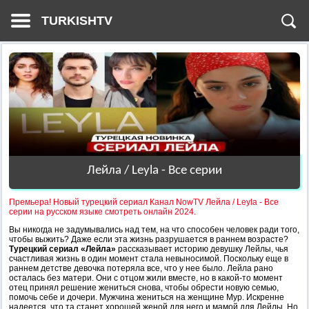
TURKISHTV
Лейла / Leyla - Все серии
Премьера! Новый турецкий сериал Канал NowTV Лейла / Leyla - Все
серии на русском языке смотреть онлайн 2024.
Вы никогда не задумывались над тем, на что способен человек ради того,
чтобы выжить? Даже если эта жизнь разрушается в раннем возрасте?
Турецкий сериал «Лейла»
рассказывает историю девушку Лейлы, чья
счастливая жизнь в один момент стала невыносимой. Поскольку еще в
раннем детстве девочка потеряла все, что у нее было. Лейла рано
осталась без матери. Они с отцом жили вместе, но в какой-то момент
отец принял решение жениться снова, чтобы обрести новую семью,
помочь себе и дочери. Мужчина жениться на женщине Мур. Искренне
надеется, что та станет хорошей женой для него и мамой для Лейлы. Но