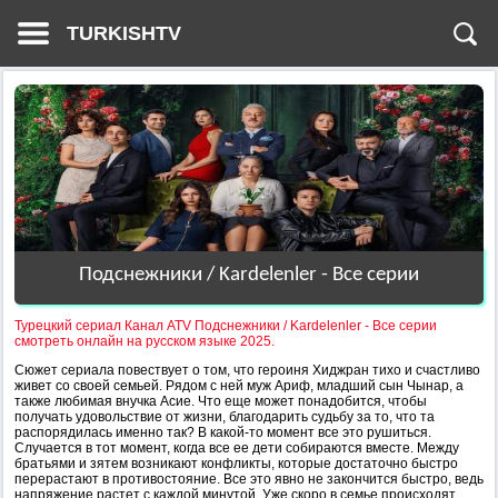
TURKISHTV
Подснежники / Kardelenler - Все серии
Турецкий сериал Канал ATV Подснежники / Kardelenler - Все серии
смотреть онлайн на русском языке 2025.
Сюжет сериала повествует о том, что героиня Хиджран тихо и счастливо
живет со своей семьей. Рядом с ней муж Ариф, младший сын Чынар, а
также любимая внучка Асие. Что еще может понадобится, чтобы
получать удовольствие от жизни, благодарить судьбу за то, что та
распорядилась именно так? В какой-то момент все это рушиться.
Случается в тот момент, когда все ее дети собираются вместе. Между
братьями и зятем возникают конфликты, которые достаточно быстро
перерастают в противостояние. Все это явно не закончится быстро, ведь
напряжение растет с каждой минутой. Уже скоро в семье происходят