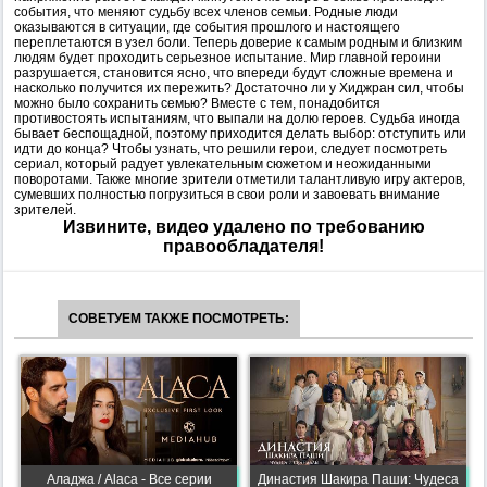
события, что меняют судьбу всех членов семьи. Родные люди
оказываются в ситуации, где события прошлого и настоящего
переплетаются в узел боли. Теперь доверие к самым родным и близким
людям будет проходить серьезное испытание. Мир главной героини
разрушается, становится ясно, что впереди будут сложные времена и
насколько получится их пережить? Достаточно ли у Хиджран сил, чтобы
можно было сохранить семью? Вместе с тем, понадобится
противостоять испытаниям, что выпали на долю героев. Судьба иногда
бывает беспощадной, поэтому приходится делать выбор: отступить или
идти до конца? Чтобы узнать, что решили герои, следует посмотреть
сериал, который радует увлекательным сюжетом и неожиданными
поворотами. Также многие зрители отметили талантливую игру актеров,
сумевших полностью погрузиться в свои роли и завоевать внимание
зрителей.
Извините, видео удалено по требованию
правообладателя!
СОВЕТУЕМ ТАКЖЕ ПОСМОТРЕТЬ:
Аладжа / Alaca - Все серии
Династия Шакира Паши: Чудеса