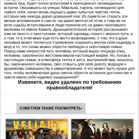
немало бед, будет полон испытаний и преподнесет неожиданные
встречи. Оказавшись на улицах Айвалыка, парень, неожиданно для
самого себя, начал вновь ощущать давно забытые чувства тепла,
которые ему некогда дарил домашний очаг. Из памяти не стереть эти
милые вспоминания и сам он так давно мечтал об этом, к тому же по
воле судьбы встретившиеся люди приняли его за давно пропавшего
мальчика по имени Камиль. Душещипательная история рассказывает
нам не просто о преступнике, который однажды сошел с верного пути, а
о том, то в этом мире еще есть место возрождению, о том, что в душе
человека может теплиться стремление сохранить внутри себя надежду и
веру в то, что снова можно обрести любящую и заботливую семью.
Перед нами непростой путь человека, который вырос посреди улиц,
человека, закаленного жестоким миром настоящей мафии. Но, попав в
настоящую семью, в атмосферу тепла и уюта, внутренний мир, казалось
бы, законченного человека, смог открыть для себя дорогу, ведущую к
душевному совершенству и умиротворению. А что может быть лучше для
того, чтобы человеческая душа смогла обрести истинное достоинство и
чувств овала себя надежно защищенной?
Извините, видео удалено по требованию
правообладателя!
СОВЕТУЕМ ТАКЖЕ ПОСМОТРЕТЬ: