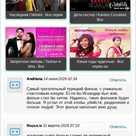
Наследник / Veliaht - Все серии
Дети сестер / Kardes Cocuklari
Все
Запретная любовь / Tashan-e-
Юные годы чудесные - Все
Ishq - Все
серии на
Andriana
14 июня 2026 02:34
Ответить
Самый трогательный турецкий фильм, с уникально
счастливым концом. Если бы Искандер был жив,
фильм стал бы хитом. Надеюсь, таких фильмов будет
больше. Я устал от этой злобы, убийств, разделения и
плохих людей. Этот фильм наполнил мою душу.
Марья.м
31 марта 2026 07:10
Ответить
искандер ушёл фильм станет не интересный