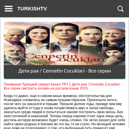
TURKISHTV
Дети рая / Cennetin Cocuklari - Все серии
Премьера! Турецкий сериал Канал TRT 1 Дети рая / Cennetin Cocuklari -
Все серии смотреть онлайн на русском языке 2025.
Когда-то давно, еще в совсем юные времена, обстоятельства для
Искендера сложились не самым лучшим образом. Произошло нечто,
после чего он оказался в тюрьме. Прошли долгие годы, прежде чем ему
удалось выйти оттуда и снова почувствовать вкус и запах свободы,
оказаться среди людей и попытаться заново построить свою жизнь. Без
преступлений и наказаний. Теперь перед парнем стоит одна лишь цель,
достичь которую возможно будет очень сложно. Он четко решил для себя
найти своих родных и близких во что бы то ни стало. Но молодой человек
еще даже не подозревает о том, что выбранный путь принесет ему