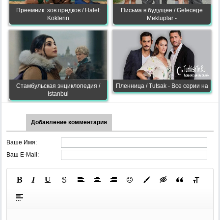
Преемник: зов предков / Halef:
Письма в будущее / Gelecege
Koklerin
Mektuplar -
Стамбульская энциклопедия /
Пленница / Tutsak - Все серии на
Istanbul
Добавление комментария
Ваше Имя:
Ваш E-Mail: