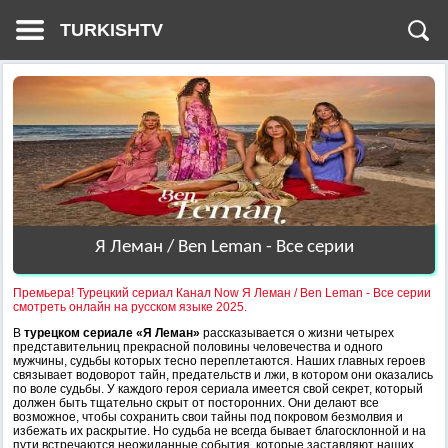
TURKISHTV
Я Леман / Ben Leman - Все серии
Премьера! Турецкий сериал Канал Now Я Леман / Ben Leman - Все серии
смотреть онлайн на русском языке 2025.
В
турецком сериале «Я Леман»
рассказывается о жизни четырех
представительниц прекрасной половины человечества и одного
мужчины, судьбы которых тесно переплетаются. Наших главных героев
связывает водоворот тайн, предательств и лжи, в котором они оказались
по воле судьбы. У каждого героя сериала имеется свой секрет, который
должен быть тщательно скрыт от посторонних. Они делают все
возможное, чтобы сохранить свои тайны под покровом безмолвия и
избежать их раскрытие. Но судьба не всегда бывает благосклонной и на
пути встречаются неожиданные события, которые заставляют наших