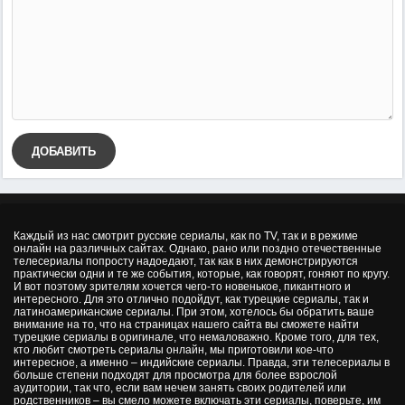
ДОБАВИТЬ
Каждый из нас смотрит русские сериалы, как по TV, так и в режиме
онлайн на различных сайтах. Однако, рано или поздно отечественные
телесериалы попросту надоедают, так как в них демонстрируются
практически одни и те же события, которые, как говорят, гоняют по кругу.
И вот поэтому зрителям хочется чего-то новенькое, пикантного и
интересного. Для это отлично подойдут, как турецкие сериалы, так и
латиноамериканские сериалы. При этом, хотелось бы обратить ваше
внимание на то, что на страницах нашего сайта вы сможете найти
турецкие сериалы в оригинале, что немаловажно. Кроме того, для тех,
кто любит смотреть сериалы онлайн, мы приготовили кое-что
интересное, а именно – индийские сериалы. Правда, эти телесериалы в
больше степени подходят для просмотра для более взрослой
аудитории, так что, если вам нечем занять своих родителей или
родственников – вы смело можете включать эти сериалы, поверьте, им