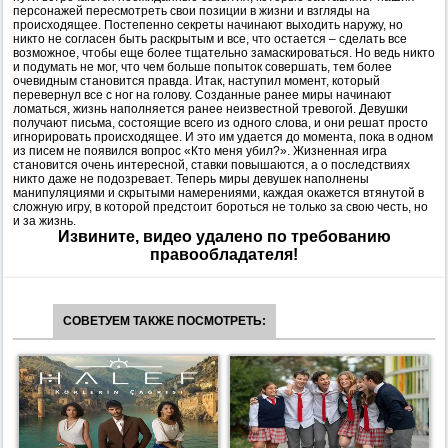
персонажей пересмотреть свои позиции в жизни и взгляды на
происходящее. Постепенно секреты начинают выходить наружу, но
никто не согласен быть раскрытым и все, что остается – сделать все
возможное, чтобы еще более тщательно замаскироваться. Но ведь никто
и подумать не мог, что чем больше попыток совершать, тем более
очевидным становится правда. Итак, наступил момент, который
перевернул все с ног на голову. Созданные ранее миры начинают
ломаться, жизнь наполняется ранее неизвестной тревогой. Девушки
получают письма, состоящие всего из одного слова, и они решат просто
игнорировать происходящее. И это им удается до момента, пока в одном
из писем не появился вопрос «Кто меня убил?». Жизненная игра
становится очень интересной, ставки повышаются, а о последствиях
никто даже не подозревает. Теперь миры девушек наполнены
манипуляциями и скрытыми намерениями, каждая окажется втянутой в
сложную игру, в которой предстоит бороться не только за свою честь, но
и за жизнь.
Извините, видео удалено по требованию
правообладателя!
СОВЕТУЕМ ТАКЖЕ ПОСМОТРЕТЬ: