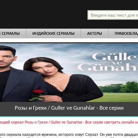
платно
Е СЕРИАЛЫ
ИНДИЙСКИЕ СЕРИАЛЫ
АКТЕРЫ
ПРАВООБЛА
Розы и Грехи / Guller ve Gunahlar - Все серии
ецкий сериал Розы и Грехи / Guller ve Gunahlar - Все серии смотреть онлайн н
ого сериала находится мужчина, которого зовут Серхат. Он уже почти двадцат