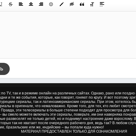
ТЬ
к по TV, так и в режиме онлайн на различных сайтах. Однако, рано или позд
дни и те же события, которые, как говорят, гоняют по кругу. И вот поэтому зр
 турецкие сериалы, так и латиноамериканские сериалы. При этом, хотелось б
риалы в оригинале, что немаловажно. Кроме того, для тех, кто любит смотре
 Правда, эти телесериалы в больше степени подходят для просмотра для бол
– вы смело можете включать эти сериалы, поверьте, им они наверняка понрав
ые развеселят не только детей, но и поднимут настроение даже взрослому.
торых так не хватает после очередного рабочего дня, ведь так? В любом слу
ие, бразильские или же, индийские – вы попали куда нужно!
МАТЕРИАЛ ПРЕДОСТАВЛЕН ТОЛЬКО ДЛЯ ОЗНАКОМЛЕНИЯ