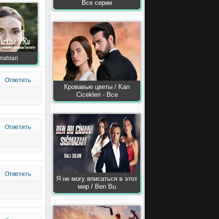
Все серии
nahlari
Ответить
Кровавые цветы / Kan
Сiсekleri - Все
Ответить
Ответить
Я не могу вписаться в этот
мир / Ben Bu