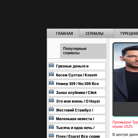
Турецкие сериалы на русском языке смотреть бес
ГЛАВНАЯ
СЕРИАЛЫ
ТУРЕЦКИ
Популярные
сериалы
Грязные деньги и
любовь / Kara Para Ask -
онлайн - Turkish TV
Все серии на русском языке
Кесем Султан / Kosem
смотреть онлайн бесплатно
Sultan - Все серии на
русском языке смотреть
Номер 309 / No:309 Все
онлайн
серии на русском языке
смотреть онлайн
Запах клубники / Cilek
kokusu - Все серии на
русском языке смотреть
Это моя жизнь / O Hayat
онлайн бесплатно
Benim - Все серии на
русском языке смотреть
Жестокий Стамбул /
онлайн бесплатно
Zalim Istanbul Все серии
турецкий сериал смотреть
Маленькая невеста /
Премьера! Тур
онлайн на русском языке
Kucuk Gelin - Все серии на
языке 2025.
русском языке смотреть
Тысяча и одна ночь /
онлайн бесплатно
1001 (Турецкий сериал Все
В центре данн
серии) 1-90 серия
Плен / Esaret Все серии