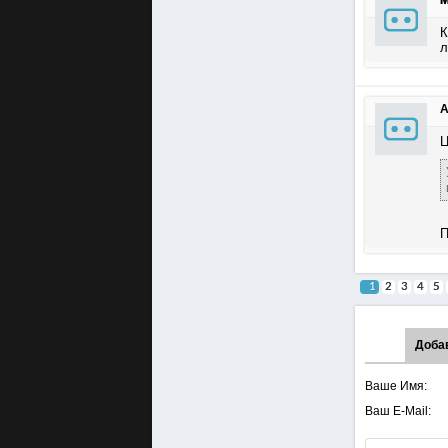
М
К
л
А
Ц
П
1
2
3
4
5
Доба
Ваше Имя:
Ваш E-Mail: