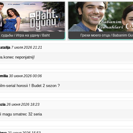
 судьбы / Игра на удачу / Baht
Грехи моего отца / Babanim Gu
atalija
7 июля 2026 21:21
a.konec neponjatnij!
milia
30 июня 2026 00:06
ilm-serial horosii ! Budet 2 sezon ?
zia
26 июня 2026 18:23
i magu smatrec 32 seria