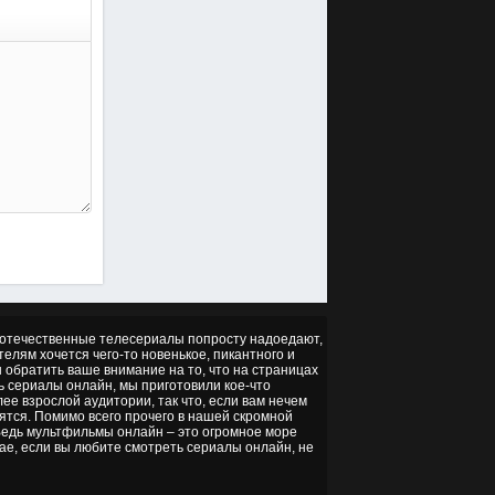
но отечественные телесериалы попросту надоедают,
ителям хочется чего-то новенькое, пикантного и
ы обратить ваше внимание на то, что на страницах
ть сериалы онлайн, мы приготовили кое-что
ее взрослой аудитории, так что, если вам нечем
ятся. Помимо всего прочего в нашей скромной
 Ведь мультфильмы онлайн – это огромное море
чае, если вы любите смотреть сериалы онлайн, не