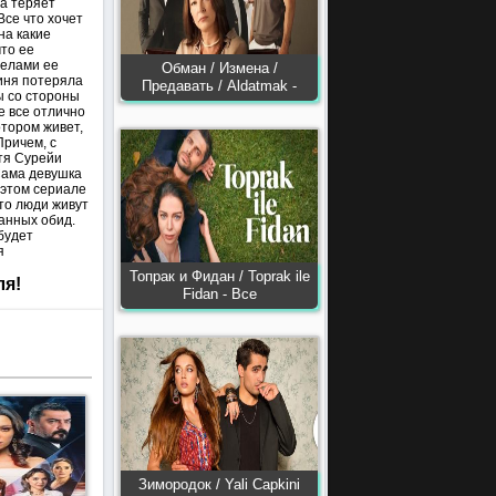
на теряет
Все что хочет
на какие
что ее
делами ее
Обман / Измена /
оиня потеряла
Предавать / Aldatmak -
ы со стороны
е все отлично
отором живет,
Причем, с
тя Сурейи
Сама девушка
 этом сериале
что люди живут
анных обид.
будет
я
Топрак и Фидан / Toprak ile
ля!
Fidan - Все
Зимородок / Yali Capkini