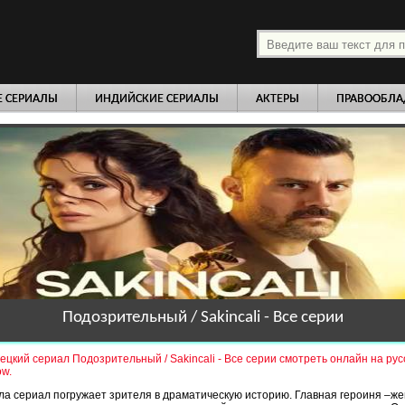
платно
Е СЕРИАЛЫ
ИНДИЙСКИЕ СЕРИАЛЫ
АКТЕРЫ
ПРАВООБЛА
Подозрительный / Sakincali - Все серии
ецкий сериал Подозрительный / Sakincali - Все серии смотреть онлайн на рус
ow.
ла сериал погружает зрителя в драматическую историю. Главная героиня –ж