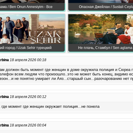
ама / Ben Onun Annesiyim - Все
Опасная Джейлан / Sustali Ceyla
ий город / Uzak Sehir турецкий
Не плачь, Стамбул / Sen aglama 
rbina
18 апреля 2026 00:18
ам должен быть момент где женщин в доме окружила полиция и Сюреа г
елефон всем людям что произошло..это не может быть конец..видимо е
езон...и не понятно умирает ли Аяз...старшый сын...разочарованию нет 
rbina
18 апреля 2026 00:12
 где момент где женщин окружает полиция...не понела
rbina
18 апреля 2026 00:04