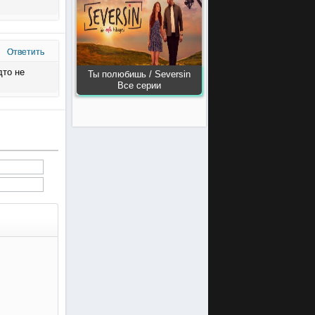
Ответить
дто не
Ты полюбишь / Seversin
Все серии