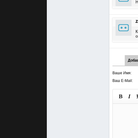
Н
Z
К
о
Доба
Ваше Имя:
Ваш E-Mail: