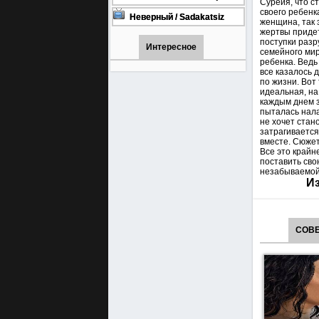
Сурейя, что с
турецкий сериал смотреть
своего ребенка
онлайн на русском языке
Неверный / Sadakatsiz
женщина, так 
Все серии турецкий сериал
жертвы придетс
смотреть онлайн на
поступки разр
русском языке
Интересное
семейного мир
ребенка. Ведь
все казалось 
по жизни. Вот
идеальная, на
каждым днем з
пыталась нала
не хочет стан
затрагивается
вместе. Сюжет
Все это крайн
поставить сво
незабываемой
Из
СОВЕ