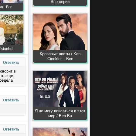
Все серии
n - Все
Istanbul
Кровавые цветы / Kan
Сiсekleri - Все
Ответить
оворит в
сть еще
предела
Ответить
Я не могу вписаться в этот
мир / Ben Bu
Ответить