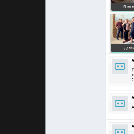
Я ее м
Далек
A
Т
т
с
A
А
A