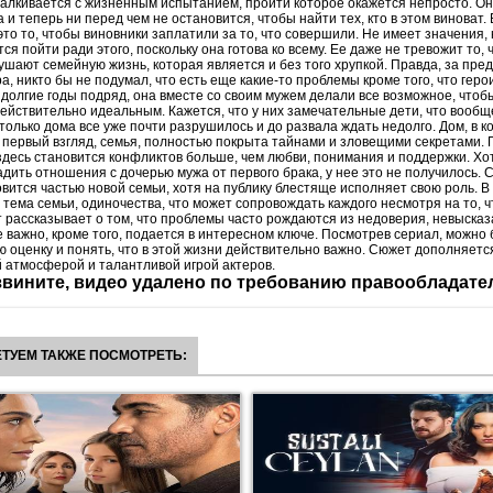
талкивается с жизненным испытанием, пройти которое окажется непросто. О
 и теперь ни перед чем не остановится, чтобы найти тех, кто в этом виноват. 
это то, чтобы виновники заплатили за то, что совершили. Не имеет значения, 
я пойти ради этого, поскольку она готова ко всему. Ее даже не тревожит то, 
ушают семейную жизнь, которая является и без того хрупкой. Правда, за пре
а, никто бы не подумал, что есть еще какие-то проблемы кроме того, что гер
 долгие годы подряд, она вместе со своим мужем делали все возможное, чтоб
действительно идеальным. Кажется, что у них замечательные дети, что вообщ
 только дома все уже почти разрушилось и до развала ждать недолго. Дом, в к
 первый взгляд, семья, полностью покрыта тайнами и зловещими секретами. 
десь становится конфликтов больше, чем любви, понимания и поддержки. Хо
дить отношения с дочерью мужа от первого брака, у нее это не получилось. 
овится частью новой семьи, хотя на публику блестяще исполняет свою роль. В
 тема семьи, одиночества, что может сопровождать каждого несмотря на то, 
 рассказывает о том, что проблемы часто рождаются из недоверия, невысказ
е важно, кроме того, подается в интересном ключе. Посмотрев сериал, можно 
ю оценку и понять, что в этой жизни действительно важно. Сюжет дополняетс
 атмосферой и талантливой игрой актеров.
вините, видео удалено по требованию правообладате
ТУЕМ ТАКЖЕ ПОСМОТРЕТЬ: