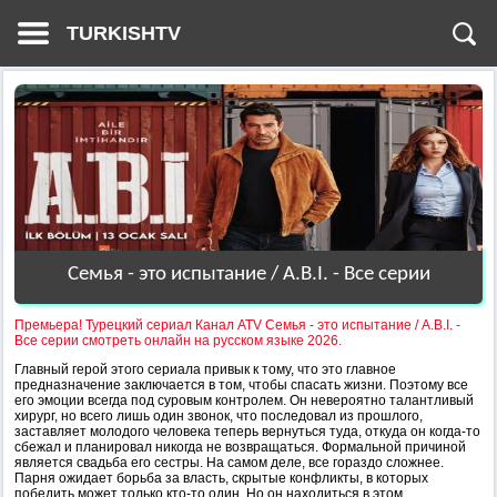
TURKISHTV
Семья - это испытание / A.B.I. - Все серии
Премьера! Турецкий сериал Канал ATV Семья - это испытание / A.B.I. -
Все серии смотреть онлайн на русском языке 2026.
Главный герой этого сериала привык к тому, что это главное
предназначение заключается в том, чтобы спасать жизни. Поэтому все
его эмоции всегда под суровым контролем. Он невероятно талантливый
хирург, но всего лишь один звонок, что последовал из прошлого,
заставляет молодого человека теперь вернуться туда, откуда он когда-то
сбежал и планировал никогда не возвращаться. Формальной причиной
является свадьба его сестры. На самом деле, все гораздо сложнее.
Парня ожидает борьба за власть, скрытые конфликты, в которых
победить может только кто-то один. Но он находиться в этом