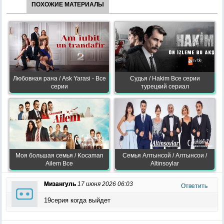
ПОХОЖИЕ МАТЕРИАЛЫ
Любовная рана / Ask Yarasi - Все
Судья / Hakim Все серии
серии
турецкий сериал
Моя большая семья / Kocaman
Семья Алтынсой / Алтынсои /
Ailem Все
Altinsoylar
Мизангуль
17 июня 2026 06:03
Ответить
19серия когда выйдет