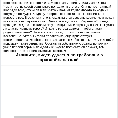
противостоянии не один. Одна успешная и принципиальная адвокат
Чагла против своей воли также попадает в это все. Она делает данный
шаг ради того, чтобы спасти брата и понимает, что легкого выхода из
ситуации не будет. Когда пути героев пересекаются, то это меняет
попросту все. В результате, они оказываются связаны крепче, чем может
показаться на первый взгляд. Чем это все для них обернется? Всегда
приходится делать выбор между принципами и справедливостью. Нужна
ли власть главному герою? И на что готова адвокат, чтобы спасти
родного человека? На все эти вопросы, получится найти ответы
постепенно. Актеры играют талантливо, еще присутствует
определенная атмосфера, которая кажется действительно уникальной и
присущей таким сериалам. Составить собственную оценку получится
уже с первой серии и чем дальше будете погружаться в сюжет, тем
сильнее станете привязываться к героям.
Извините, видео удалено по требованию
правообладателя!