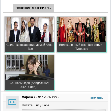
ПОХОЖИЕ МАТЕРИАЛЫ
Сыла. Возвращение домой / Sila
Великолепный век - Все серии -
- Все
Турецкие
Сонгюль Оден (Song&#252;l
&#214;den) -
Марина
19 мая 2026 19:19
Ответить
Цитата: Lucy Lane