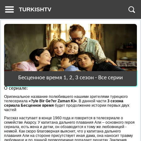
TURKISHTV
Бесценное время 1, 2, 3 сезон - Все серии
О сериале:
Оригинальное название полюбившего нашими зрителями турецкого
телесериала
«?yle Bir Ge?er Zaman Ki»
. В данной части
3 сезона
сериала Бесценное время
будет продолжение истории первых двух
частей
Рассказ наступает в конце 1960 года и говорится в телесериале о
семействе Акарсу. У капитана дальнего плавания Али – основного героя
сериала, есть жена и детки, он обзаводится к тому же любовницей -
немкой. Как скоро благоверная выяснит, что у капитана дальнего
плавания Али на стороне присутствует иная дама, она наносит травму
любовнице и по данной первопричине попадает решетку. Заключив