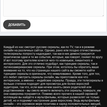
ДОБАВИТЬ
Каждый из нас смотрит русские сериалы, как по TV, так и в режиме
онлайн на различных сайтах. Однако, рано или поздно отечественные
телесериалы попросту надоедают, так как в них демонстрируются
практически одни и те же события, которые, как говорят, гоняют по кругу.
И вот поэтому зрителям хочется чего-то новенькое, пикантного и
интересного. Для это отлично подойдут, как турецкие сериалы, так и
латиноамериканские сериалы. При этом, хотелось бы обратить ваше
внимание на то, что на страницах нашего сайта вы сможете найти
турецкие сериалы в оригинале, что немаловажно. Кроме того, для тех,
кто любит смотреть сериалы онлайн, мы приготовили кое-что
интересное, а именно – индийские сериалы. Правда, эти телесериалы в
больше степени подходят для просмотра для более взрослой
аудитории, так что, если вам нечем занять своих родителей или
родственников – вы смело можете включать эти сериалы, поверьте, им
они наверняка понравятся. Помимо всего прочего в нашей скромной
коллекции вы найдёте и мультфильмы, которые развеселят не только
детей, но и поднимут настроение даже взрослому. Ведь мультфильмы
онлайн – это огромное море позитива и заряд положительных эмоций,