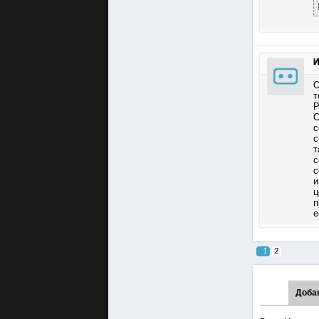
И
О
т
Р
С
с
с
т
с
с
и
ц
п
е
1
2
Доба