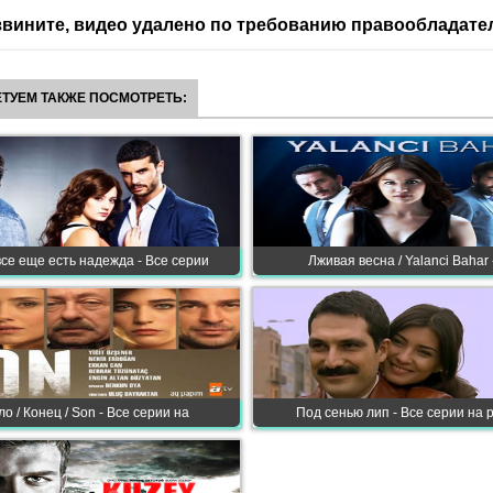
вините, видео удалено по требованию правообладате
ТУЕМ ТАКЖЕ ПОСМОТРЕТЬ:
все еще есть надежда - Все серии
Лживая весна / Yalanci Bahar 
о / Конец / Son - Все серии на
Под сенью лип - Все серии на 