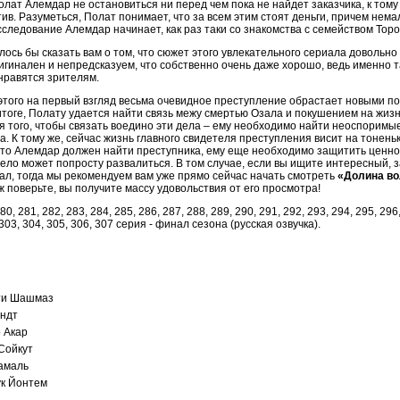
олат Алемдар не остановиться ни перед чем пока не найдет заказчика, к тому
ив. Разуметься, Полат понимает, что за всем этим стоят деньги, причем нем
следование Алемдар начинает, как раз таки со знакомства с семейством Торо
лось бы сказать вам о том, что сюжет этого увлекательного сериала довольно
игинален и непредсказуем, что собственно очень даже хорошо, ведь именно 
нравятся зрителям.
этого на первый взгляд весьма очевидное преступление обрастает новыми п
итоге, Полату удается найти связь межу смертью Озала и покушением на жиз
ля того, чтобы связать воедино эти дела – ему необходимо найти неоспоримы
а. К тому же, сейчас жизнь главного свидетеля преступления висит на тонень
что Алемдар должен найти преступника, ему еще необходимо защитить ценно
дело может попросту развалиться. В том случае, если вы ищите интересный,
ал, тогда мы рекомендуем вам уже прямо сейчас начать смотреть
«Долина во
уж поверьте, вы получите массу удовольствия от его просмотра!
80, 281, 282, 283, 284, 285, 286, 287, 288, 289, 290, 291, 292, 293, 294, 295, 296
 303, 304, 305, 306, 307 серия - финал сезона (русская озвучка).
ти Шашмаз
ндт
 Акар
Сойкут
амаль
к Йонтем