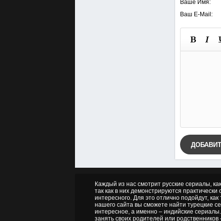
Ваше Имя:
Ваш E-Mail:
ДОБАВИ
Каждый из нас смотрит русские сериалы, ка
так как в них демонстрируются практически о
интересного. Для это отлично подойдут, как
нашего сайта вы сможете найти турецкие се
интересное, а именно – индийские сериалы.
занять своих родителей или родственников 