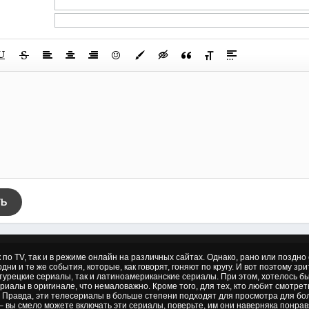
ТЬ
к по TV, так и в режиме онлайн на различных сайтах. Однако, рано или позд
дни и те же события, которые, как говорят, гоняют по кругу. И вот поэтому зр
 турецкие сериалы, так и латиноамериканские сериалы. При этом, хотелось б
риалы в оригинале, что немаловажно. Кроме того, для тех, кто любит смотре
 Правда, эти телесериалы в больше степени подходят для просмотра для бол
– вы смело можете включать эти сериалы, поверьте, им они наверняка понрав