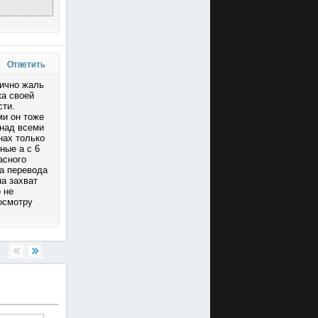
Ответить
лично жаль
ка своей
сти.
ми он тоже
 над всеми
нах только
ные а с 6
асного
за перевода
на захват
 не
осмотру