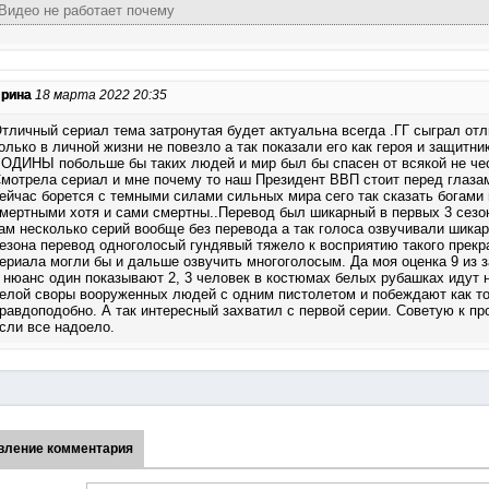
Видео не работает почему
рина
18 марта 2022 20:35
тличный сериал тема затронутая будет актуальна всегда .ГГ сыграл от
олько в личной жизни не повезло а так показали его как героя и защитни
ОДИНЫ побольше бы таких людей и мир был бы спасен от всякой не че
мотрела сериал и мне почему то наш Президент ВВП стоит перед глаза
ейчас борется с темными силами сильных мира сего так сказать богами
мертными хотя и сами смертны..Перевод был шикарный в первых 3 сезо
ам несколько серий вообще без перевода а так голоса озвучивали шикар
езона перевод одноголосый гундявый тяжело к восприятию такого прекр
ериала могли бы и дальше озвучить многоголосым. Да моя оценка 9 из 
 нюанс один показывают 2, 3 человек в костюмах белых рубашках идут 
елой своры вооруженных людей с одним пистолетом и побеждают как то
равдоподобно. А так интересный захватил с первой серии. Советую к пр
сли все надоело.
вление комментария