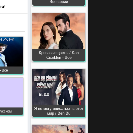
Все серии
ля!
Кровавые цветы / Kan
Сiсekleri - Все
- Все
Я не могу вписаться в этот
русском
мир / Ben Bu