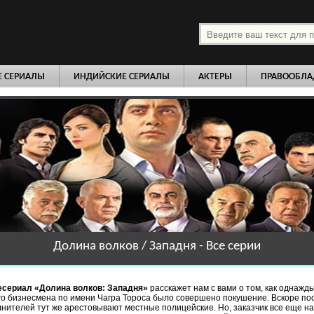
платно
Е СЕРИАЛЫ
ИНДИЙСКИЕ СЕРИАЛЫ
АКТЕРЫ
ПРАВООБЛА
Долина волков / Западня - Все серии
есериал «Долина волков: Западня»
расскажет нам с вами о том, как однажд
го бизнесмена по имени Чагра Тороса было совершено покушение. Вскоре пос
нителей тут же арестовывают местные полицейские. Но, заказчик все еще на