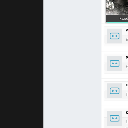
Кузей
Р
Е
Р
Н
К
П
К
Ц