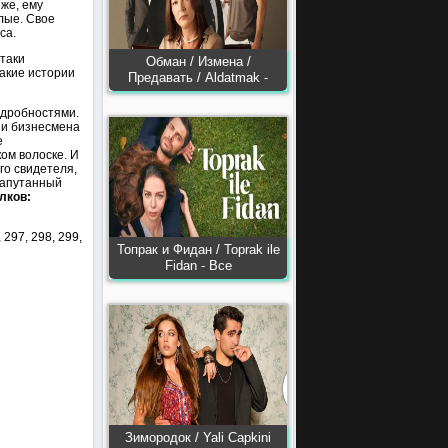
 же, ему
алые. Свое
са.
 таки
Обман / Измена /
такие истории
Предавать / Aldatmak -
одробностями.
ни бизнесмена
е
ком волоске. И
го свидетеля,
 запутанный
лков:
, 297, 298, 299,
Топрак и Фидан / Toprak ile
Fidan - Все
Зимородок / Yali Capkini