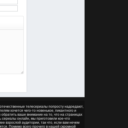
но отечественные телесериалы попросту надоедают,
ителям хочется чего-то новенькое, пикантного и
ы обратить ваше внимание на то, что на страницах
ть сериалы онлайн, мы приготовили кое-что
ее взрослой аудитории, так что, если вам нечем
ятся. Помимо всего прочего в нашей скромной