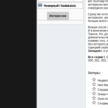
вот поэтому П
турецкий сериал смотреть
интересен мот
онлайн на русском языке
Неверный / Sadakatsiz
очередное рас
Все серии турецкий сериал
смотреть онлайн на
Сразу же хоте
русском языке
Интересное
интересен, ор
больше всего 
Вскоре после 
И в конечном 
Тороса. Но, д
доказательств
помимо того, 
без которого 
турецкий сери
Западня»
, и 
Все серии:
1-2
300, 301, 302,
Актеры:
Неджа
Нил Ма
Сердар
Осман 
Озгю Н
Селджу