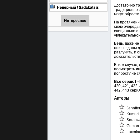
турецкий сериал смотреть
Достаточно тр
онлайн на русском языке
Неверный / Sadakatsiz
традиционно с
Все серии турецкий сериал
могут обрести
смотреть онлайн на
русском языке
Интересное
На протяжени
свою очередь 
специально ст
увлекательной
Ведь, даже не
они созданы д
разлучить, и 
доказательств
В том случае,
посмотреть ин
попросту не с
Все серии:
1-4
420, 421, 422, 
442, 443 серия
Актеры:
Jennife
Kumud 
Sarasw
Guman 
Laxmina