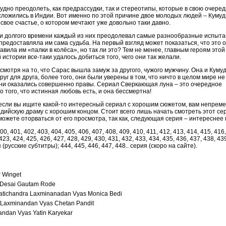
удно преодолеть, как предрассудки, так и стереотипы, которые в свою очеред
ложились в Индии. Вот именно по этой причине двое молодых людей – Кумуд
 свое счастье, о котором мечтают уже довольно таки давно.
и долгого времени каждый из них преодолевал самые разнообразные испытан
предоставляла им сама судьба. На первый взгляд может показаться, что это 
авила им «палки в колёса», но так ли это? Тем не менее, главным героям этой
 истории все-таки удалось добиться того, чего они так желали.
 смотря на то, что Сарас вышла замуж за другого, чужого мужчину. Она и Кумуд
руг для друга, более того, они были уверены в том, что ничто в целом мире не
они оказались совершенно правы. Сериал Сверкающая луна – это очередное
о того, что истинная любовь есть, и она бессмертна!
 если вы ищите какой-то интересный сериал с хорошим сюжетом, вам непрем
дийскую драму с хорошим концом. Стоит всего лишь начать смотреть этот сер
можете оторваться от его просмотра, так как, следующая серия – интересне
00, 401, 402, 403, 404, 405, 406, 407, 408, 409, 410, 411, 412, 413, 414, 415, 416,
423, 424, 425, 426, 427, 428, 429, 430, 431, 432, 433, 434, 435, 436, 437, 438, 43
 (русские субтитры); 444, 445, 446, 447, 448.. серия (скоро на сайте).
r Winget
Desai Gautam Rode
atichandra Laxminanadan Vyas Monica Bedi
Laxminandan Vyas Chetan Pandit
ndan Vyas Yatin Karyekar