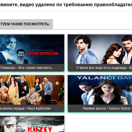
вините, видео удалено по требованию правообладате
ТУЕМ ТАКЖЕ ПОСМОТРЕТЬ:
 Рамазан - Все серии смотреть
У меня все еще есть надежда - В
в моем сердце / Mazi kalbimde
Лживая весна / Yalanci Bahar 