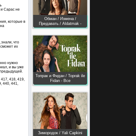
ь
 и Сарас не
Обман / Измена /
ия, которые в
Предавать / Aldatmak -
она
 знали, что
 сможет их
енно нужно
иал, и вы уже
е предыдущей.
Топрак и Фидан / Toprak ile
 417, 418, 419,
Fidan - Все
9, 440, 441,
Зимородок / Yali Capkini