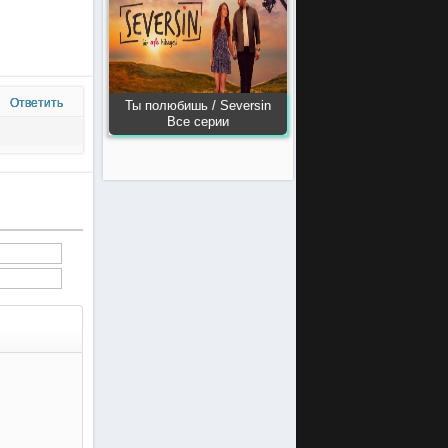
Ответить
Ты полюбишь / Seversin
Все серии