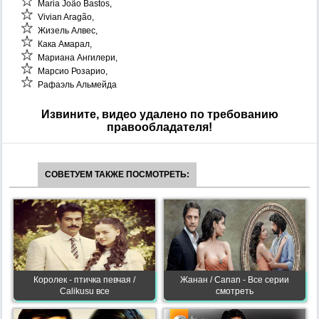
Maria João Bastos,
Vivian Aragão,
Жизель Алвес,
Кака Амарал,
Мариана Ангилери,
Марсио Розарио,
Рафаэль Альмейда
Извините, видео удалено по требованию
правообладателя!
СОВЕТУЕМ ТАКЖЕ ПОСМОТРЕТЬ:
Королек - птичка певчая /
Жанан / Canan - Все серии
Calikusu все
смотреть