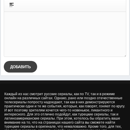
ДОБАВИТЬ
Каждый из нас смотрит русские сериалы, как по TV, так и в режиме
онлайн на различных сайтах. Однако, рано или поздно отечественные
телесериалы попросту надоедают, так как в них демонстрируются
практически одни и те же события, которые, как говорят, гоняют по кругу.
И вот поэтому зрителям хочется чего-то новенькое, пикантного и
интересного. Для это отлично подойдут, как турецкие сериалы, так и
латиноамериканские сериалы. При этом, хотелось бы обратить ваше
внимание на то, что на страницах нашего сайта вы сможете найти
турецкие сериалы в оригинале, что немаловажно. Кроме того, для тех,