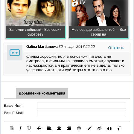
Запомни любимый - Все серии
Мое сердце выбрало тебя - Все
смотреть
серии на
Galina Martjanowa
30 января 2017 22:50
Ответить
фильм хороший, но я в основном читала, а не
смотрела, а фильмы как правило смотрят,слушают и
наслаждаются,а я практически его не видела, только
успевала читать,эти суб.титры что-то о-о-о-о-о
Добавление комментария
Ваше Имя:
Ваш E-Mail: