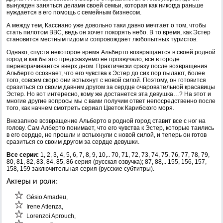
вынужден заняться делами своей семьи, которая как никогда раньше
нуждается в его помощь с семейным бизнесом.
А между тем, Кассиано уже довольно таки давно мечтает о том, чтобы
стать пилотом ВВС, ведь он хочет покорять небо. В то время, как Эстер
становится местным гидом и сопровождает любопытных туристов.
Однако, спустя некоторое время Альберто возвращается в своей родной
город и как бы это предсказуемо не прозвучало, все в городе
переворачивается вверх дном. Практически сразу после возвращения
Альберто осознает, что его чувства к Эстер до сих пор пылают, более
того, совсем скоро они вспыхнут с новой силой. Поэтому, он готовится
сразиться со своим давним другом за сердце очаровательной красавицы
Эстер. Но вот интересно, кому же достанется эта девушка…? На этот и
многие другие вопросы мы с вами получим ответ непосредственно после
того, как начнем смотреть сериал Цветок Карибского моря.
Внезапное возвращение Альберто в родной город ставит все с ног на
голову. Сам Алберто понимает, что его чувства к Эстер, которые таились
в его сердце, не прошли и вспыхнули с новой силой, и теперь он готов
сразиться со своим другом за сердце девушки.
Все серии:
1, 2, 3, 4, 5, 6, 7, 8, 9, 10,.. 70, 71, 72, 73, 74, 75, 76, 77, 78, 79,
80, 81, 82, 83, 84, 85, 86 серия (русская озвучка); 87, 88,.. 155, 156, 157,
158, 159 заключительная серия (русские субтитры).
Актеры и роли:
Gésio Amadeu,
Irene Atienza,
Lorenzoi Aprouch,