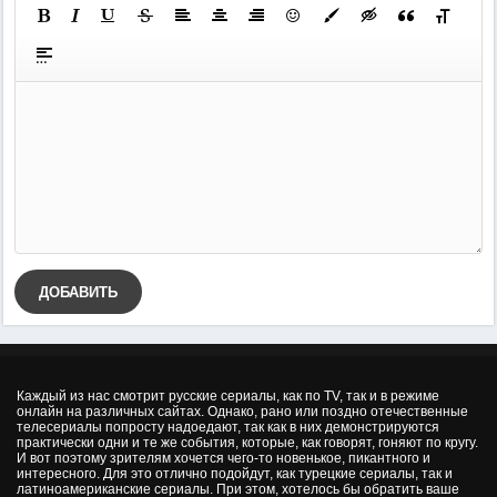
ДОБАВИТЬ
Каждый из нас смотрит русские сериалы, как по TV, так и в режиме
онлайн на различных сайтах. Однако, рано или поздно отечественные
телесериалы попросту надоедают, так как в них демонстрируются
практически одни и те же события, которые, как говорят, гоняют по кругу.
И вот поэтому зрителям хочется чего-то новенькое, пикантного и
интересного. Для это отлично подойдут, как турецкие сериалы, так и
латиноамериканские сериалы. При этом, хотелось бы обратить ваше