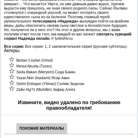
умирает… Что касается Умута, он уже давным-давно вырос, причем
вырасти ему пришлось, не зная своего родного папы. Сейчас Йылмаз
столкнулся с очередной угрозой, он может потерять своего
единственного сына из-за болезни. Поэтому, главный герой
увлекательного
телесериала «Надежда»
вынужден пойти на крайние
меры, дабы обеспечить своему сыну светлое и беззаботное будущее.
Но, получится ли у него это? На этот и другие вопросы, мы с вами
получим ответ после того, как каждый из вас начнет
смотреть турецкий
сериал Надежда онлайн.
© turkishtv.ru
Все серии:
Все серии: 1, 2 заключительная серия (русские субтитры).
Актеры:
Bertan Ceylan (Umut)
Mesut Akusta (Turan)
Seda Bakan (Meryem) Седа Бакан
Yasar Akin (Isadami) Ясар Акин
Selim Erdogan (Yilmaz) Селим Эрдоган
Zafer Alg?z (Muhittin) Зафер Алгёз
Извините, видео удалено по требованию
правообладателя!
ПОХОЖИЕ МАТЕРИАЛЫ