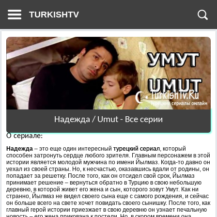
TURKISHTV
Надежда / Umut - Все серии
О сериале:
Надежда
– это еще один интересный
турецкий сериал
, который
способен затронуть сердце любого зрителя. Главным персонажем в этой
истории является молодой мужчина по имени Йылмаз. Когда-то давно он
уехал из своей страны. Но, к несчастью, оказавшись вдали от родины, он
попадает за решетку. После того, как он отсидел свой срок, Йылмаз
принимает решение – вернуться обратно в Турцию в свою небольшую
деревню, в которой живет его жена и сын, которого зовут Умут. Как ни
странно, Йылмаз не видел своего сына еще с самого рождения, и сейчас
он больше всего на свете хочет повидать своего сынишку. После того, как
главный герой истории приезжает в свою деревню он узнает печальную
новость – его жена прикована к постели. Но, в скором времени она