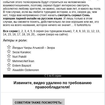
события этого телесериала будут строиться на человеческих
взаимоотношениях, поэтому, сериал будет интересно смотреть
абсолютно любому зрителю, не важно, сколько вам лет, и какого вы пола.
В том случае, если вы любите турецкие истории, а это, скорее да, чем
нет, тогда вам непременно стоит начать
смотреть сериал Семь
хороших парней онлайн на русском языке
. И лишь только в этом
случае, вы сможете понять, действительно ли они хорошие или же, это
всего на всего название, которое ничего не значит… © turkishtv.ru
Все серии:
1, 2, 3, 4, 5, 6 серия (на турецком языке), 7, 8, 9, 10, 11, 12, 13,
14, 15, 16, 17, 18, 19, 20,.. серия (скоро на сайте).
Актеры и роли:
Йилдыз Чагры Атыксой – Зехра
Sezai Karakoc
Nuri Pakdil
Mehmet Akif İnan
Erdem Bayazıt
Alaaddin Ozdenoren
С 1 по 6 серии
Извините, видео удалено по требованию
правообладателя!
СОВЕТУЕМ ТАКЖЕ ПОСМОТРЕТЬ: