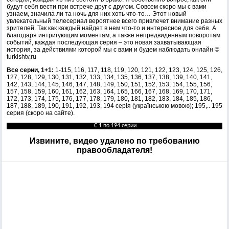
будут себя вести при встрече друг с другом. Совсем скоро мы с вами
узнаем, значила ли та ночь для них хоть что-то… Этот новый
увлекательный телесериал вероятнее всего привлечет внимание разных
зрителей. Так как каждый найдет в нем что-то и интересное для себя. А
благодаря интригующим моментам, а также непредвиденным поворотам
событий, каждая последующая серия – это новая захватывающая
история, за действиями которой мы с вами и будем наблюдать онлайн ©
turkishtv.ru
Все серии, 1+1:
1-115, 116, 117, 118, 119, 120, 121, 122, 123, 124, 125, 126,
127, 128, 129, 130, 131, 132, 133, 134, 135, 136, 137, 138, 139, 140, 141,
142, 143, 144, 145, 146, 147, 148, 149, 150, 151, 152, 153, 154, 155, 156,
157, 158, 159, 160, 161, 162, 163, 164, 165, 166, 167, 168, 169, 170, 171,
172, 173, 174, 175, 176, 177, 178, 179, 180, 181, 182, 183, 184, 185, 186,
187, 188, 189, 190, 191, 192, 193, 194 серія (українською мовою); 195,.. 195
серия (скоро на сайте).
С 1 по 194 cерии
Извините, видео удалено по требованию
правообладателя!