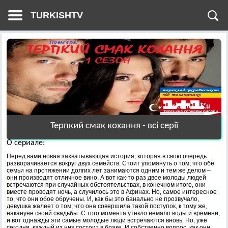
TURKISHTV
Терпкий смак кохання - всі серії
О сериале:
Перед вами новая захватывающая история, которая в свою очередь
разворачивается вокруг двух семейств. Стоит упомянуть о том, что обе
семьи на протяжении долгих лет занимаются одним и тем же делом –
они производят отличное вино. А вот как-то раз двое молоды людей
встречаются при случайных обстоятельствах, в конечном итоге, они
вместе проводят ночь, а случилось это в Афинах. Но, самое интересное
то, что они обое обручены. И, как бы это банально не прозвучало,
девушка жалеет о том, что она совершила такой поступок, к тому же,
накануне своей свадьбы. С того момента утекло немало воды и времени,
и вот однажды эти самые молодые люди встречаются вновь. Но, уже
сегодня, каждый из низ состоит в браке. И собственно вопрос, как они