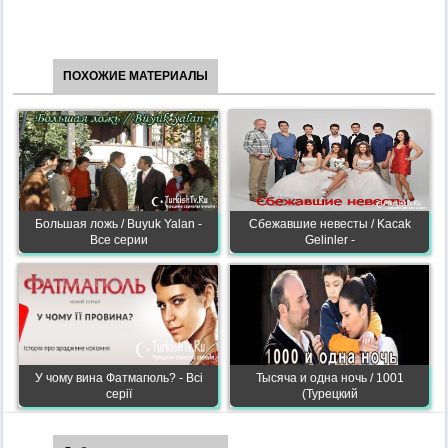
ПОХОЖИЕ МАТЕРИАЛЫ
Большая ложь / Buyuk Yalan -
Сбежавшие невесты / Kaсak
Все серии
Gelinler -
У чому вина Фатмагюль? - Всі
Тысяча и одна ночь / 1001
серії
(Турецкий