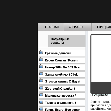
Турецкие сериалы на русском языке смотреть бес
ГЛАВНАЯ
СЕРИАЛЫ
ТУРЕЦКИ
Популярные
сериалы
Грязные деньги и
любовь / Kara Para Ask -
онлайн - Turkish TV
Все серии на русском языке
Кесем Султан / Kosem
смотреть онлайн бесплатно
Sultan - Все серии на
русском языке смотреть
Номер 309 / No:309 Все
онлайн
серии на русском языке
смотреть онлайн
Запах клубники / Cilek
kokusu - Все серии на
русском языке смотреть
Это моя жизнь / O Hayat
онлайн бесплатно
Benim - Все серии на
русском языке смотреть
Жестокий Стамбул /
онлайн бесплатно
Zalim Istanbul Все серии
О сериале:
турецкий сериал смотреть
Маленькая невеста /
онлайн на русском языке
Kucuk Gelin - Все серии на
Дефне – молод
русском языке смотреть
Тысяча и одна ночь /
придется в од
онлайн бесплатно
1001 (Турецкий сериал Все
разойтись. Ка
серии) 1-90 серия
Плен / Esaret Все серии