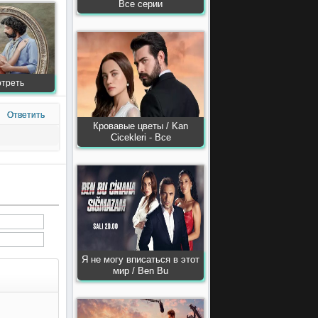
Все серии
отреть
Ответить
Кровавые цветы / Kan
Сiсekleri - Все
Я не могу вписаться в этот
мир / Ben Bu