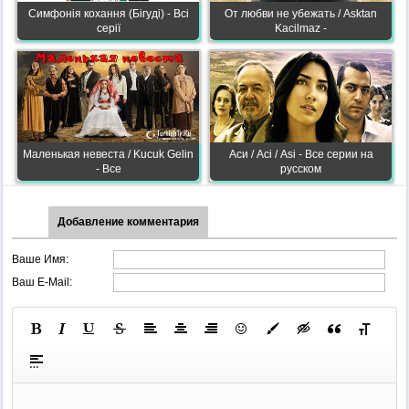
Симфонія кохання (Бігуді) - Всі
От любви не убежать / Asktan
серії
Kacilmaz -
Маленькая невеста / Kucuk Gelin
Аси / Асі / Asi - Все серии на
- Все
русском
Добавление комментария
Ваше Имя:
Ваш E-Mail: