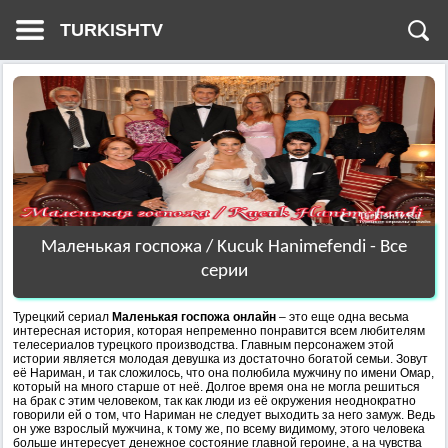
TURKISHTV
Маленькая госпожа / Kucuk Hanimefendi - Все
серии
Турецкий сериал
Маленькая госпожа онлайн
– это еще одна весьма
интересная история, которая непременно понравится всем любителям
телесериалов турецкого производства. Главным персонажем этой
истории является молодая девушка из достаточно богатой семьи. Зовут
её Нариман, и так сложилось, что она полюбила мужчину по имени Омар,
который на много старше от неё. Долгое время она не могла решиться
на брак с этим человеком, так как люди из её окружения неоднократно
говорили ей о том, что Нариман не следует выходить за него замуж. Ведь
он уже взрослый мужчина, к тому же, по всему видимому, этого человека
больше интересует денежное состояние главной героине, а на чувства