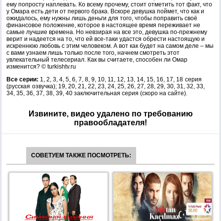
ему попросту наплевать. Ко всему прочему, стоит отметить тот факт, что
у Омара есть дети от первого брака. Вскоре девушка поймет, что как и
ожидалось, ему нужны лишь деньги для того, чтобы поправить своё
финансовое положение, которое в настоящее время переживает не
самые лучшие времена. Но невзирая на все это, девушка по-прежнему
верит и надеется на то, что ей все-таки удастся обрести настоящую и
искреннюю любовь с этим человеком. А вот как будет на самом деле – мы
с вами узнаем лишь только после того, начнем смотреть этот
увлекательный телесериал. Как вы считаете, способен ли Омар
изменится? © turkishtv.ru
Все серии:
1, 2
,
3
,
4, 5, 6, 7
,
8, 9, 10
,
11
,
12, 13, 14, 15, 16, 17, 18
серия
(русская озвучка);
19, 20, 21, 22, 23, 24, 25, 26, 27, 28, 29, 30, 31, 32, 33,
34, 35, 36, 37, 38, 39, 40 заключительная серия (скоро на сайте).
Извините, видео удалено по требованию
правообладателя!
СОВЕТУЕМ ТАКЖЕ ПОСМОТРЕТЬ: