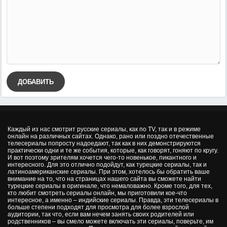
ДОБАВИТЬ
Каждый из нас смотрит русские сериалы, как по TV, так и в режиме
онлайн на различных сайтах. Однако, рано или поздно отечественные
телесериалы попросту надоедают, так как в них демонстрируются
практически одни и те же события, которые, как говорят, гоняют по кругу.
И вот поэтому зрителям хочется чего-то новенькое, пикантного и
интересного. Для это отлично подойдут, как турецкие сериалы, так и
латиноамериканские сериалы. При этом, хотелось бы обратить ваше
внимание на то, что на страницах нашего сайта вы сможете найти
турецкие сериалы в оригинале, что немаловажно. Кроме того, для тех,
кто любит смотреть сериалы онлайн, мы приготовили кое-что
интересное, а именно – индийские сериалы. Правда, эти телесериалы в
больше степени подходят для просмотра для более взрослой
аудитории, так что, если вам нечем занять своих родителей или
родственников – вы смело можете включать эти сериалы, поверьте, им