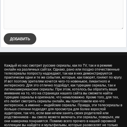
ДОБАВИТЬ
Каждый из нас смотрит русские сериалы, как по TV, так и в режиме
онлайн на различных сайтах. Однако, рано или поздно отечественные
телесериалы попросту надоедают, так как в них демонстрируются
практически одни и те же события, которые, как говорят, гоняют по кругу.
И вот поэтому зрителям хочется чего-то новенькое, пикантного и
интересного. Для это отлично подойдут, как турецкие сериалы, так и
латиноамериканские сериалы. При этом, хотелось бы обратить ваше
внимание на то, что на страницах нашего сайта вы сможете найти
турецкие сериалы в оригинале, что немаловажно. Кроме того, для тех,
кто любит смотреть сериалы онлайн, мы приготовили кое-что
интересное, а именно – индийские сериалы. Правда, эти телесериалы в
больше степени подходят для просмотра для более взрослой
аудитории, так что, если вам нечем занять своих родителей или
родственников – вы смело можете включать эти сериалы, поверьте, им
они наверняка понравятся. Помимо всего прочего в нашей скромной
коллекции вы найдёте и мультфильмы, которые развеселят не только