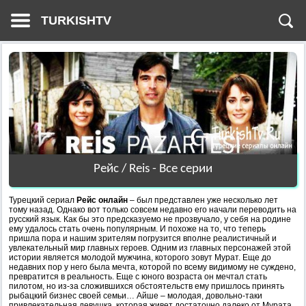
TURKISHTV
Рейс / Reis - Все серии
Турецкий сериал
Рейс онлайн
– был представлен уже несколько лет
тому назад. Однако вот только совсем недавно его начали переводить на
русский язык. Как бы это предсказуемо не прозвучало, у себя на родине
ему удалось стать очень популярным. И похоже на то, что теперь
пришла пора и нашим зрителям погрузится вполне реалистичный и
увлекательный мир главных героев. Одним из главных персонажей этой
истории является молодой мужчина, которого зовут Мурат. Еще до
недавних пор у него была мечта, которой по всему видимому не суждено,
превратится в реальность. Еще с юного возраста он мечтал стать
пилотом, но из-за сложившихся обстоятельств ему пришлось принять
рыбацкий бизнес своей семьи… Айше – молодая, довольно-таки
привлекательная девушка, которая живет достаточно далеко от Мурата,