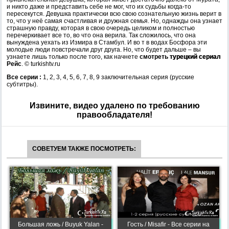
и никто даже и представить себе не мог, что их судьбы когда-то
пересекутся. Девушка практически всю свою сознательную жизнь верит в
то, что у неё самая счастливая и дружная семья. Но, однажды она узнает
страшную правду, которая в свою очередь целиком и полностью
перечеркивает все то, во что она верила. Так сложилось, что она
вынуждена уехать из Измира в Стамбул. И во т в водах Босфора эти
молодые люди повстречали друг друга. Но, что будет дальше – вы
узнаете лишь только после того, как начнете
смотреть
турецкий сериал
Рейс
. © turkishtv.ru
Все серии :
1, 2, 3, 4, 5, 6, 7, 8, 9 заключительная серия (русские
субтитры).
Извините, видео удалено по требованию
правообладателя!
СОВЕТУЕМ ТАКЖЕ ПОСМОТРЕТЬ:
Большая ложь / Buyuk Yalan -
Гость / Misafir - Все серии на