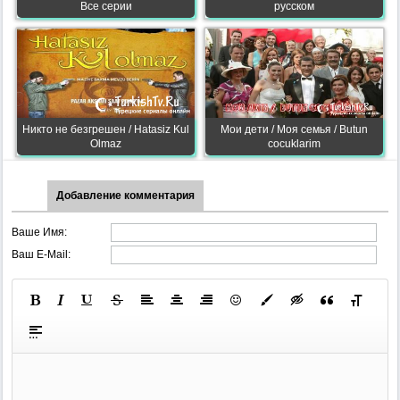
Все серии
русском
Никто не безгрешен / Hatasiz Kul
Мои дети / Моя семья / Butun
Olmaz
cocuklarim
Добавление комментария
Ваше Имя:
Ваш E-Mail: