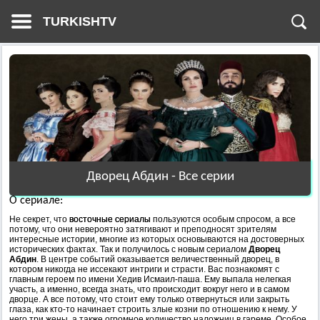
TURKISHTV
Дворец Абдин - Все серии
О сериале:
Не секрет, что
восточные сериалы
пользуются особым спросом, а все
потому, что они невероятно затягивают и преподносят зрителям
интересные истории, многие из которых основываются на достоверных
исторических фактах. Так и получилось с новым сериалом
Дворец
Абдин
. В центре событий оказывается величественный дворец, в
котором никогда не иссекают интриги и страсти. Вас познакомят с
главным героем по имени Хедив Исмаил-паша. Ему выпала нелегкая
участь, а именно, всегда знать, что происходит вокруг него и в самом
дворце. А все потому, что стоит ему только отвернуться или закрыть
глаза, как кто-то начинает строить злые козни по отношению к нему. У
него три жены, а также огромное количество наложниц в гареме. Особое